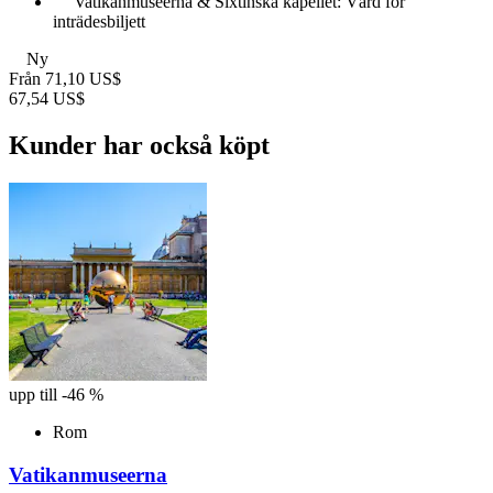
Vatikanmuseerna & Sixtinska kapellet: Värd för
inträdesbiljett
Ny
Från
71,10 US$
67,54 US$
Kunder har också köpt
upp till -46 %
Rom
Vatikanmuseerna