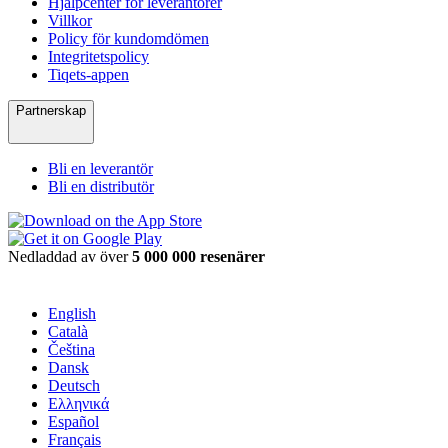
Hjälpcenter för leverantörer
Villkor
Policy för kundomdömen
Integritetspolicy
Tiqets-appen
Partnerskap
Bli en leverantör
Bli en distributör
Nedladdad av över
5 000 000 resenärer
English
Català
Čeština
Dansk
Deutsch
Ελληνικά
Español
Français