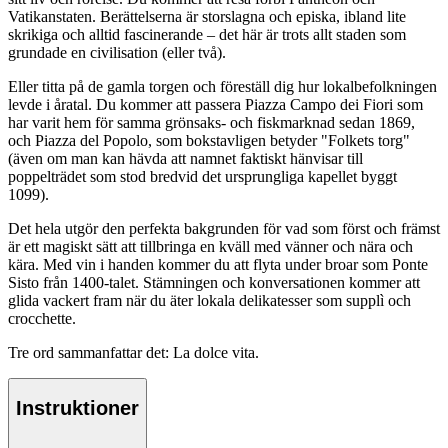
Vatikanstaten. Berättelserna är storslagna och episka, ibland lite
skrikiga och alltid fascinerande – det här är trots allt staden som
grundade en civilisation (eller två).
Eller titta på de gamla torgen och föreställ dig hur lokalbefolkningen
levde i åratal. Du kommer att passera Piazza Campo dei Fiori som
har varit hem för samma grönsaks- och fiskmarknad sedan 1869,
och Piazza del Popolo, som bokstavligen betyder "Folkets torg"
(även om man kan hävda att namnet faktiskt hänvisar till
poppelträdet som stod bredvid det ursprungliga kapellet byggt
1099).
Det hela utgör den perfekta bakgrunden för vad som först och främst
är ett magiskt sätt att tillbringa en kväll med vänner och nära och
kära. Med vin i handen kommer du att flyta under broar som Ponte
Sisto från 1400-talet. Stämningen och konversationen kommer att
glida vackert fram när du äter lokala delikatesser som supplì och
crocchette.
Tre ord sammanfattar det: La dolce vita.
Instruktioner