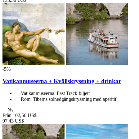
133,56 US$
-5%
Vatikanmuseerna + Kvällskryssning + drinkar
Vatikanmuseerna: Fast Track-biljett
Rom: Tiberns solnedgångskryssning med aperitif
Ny
Från
102,56 US$
97,43 US$