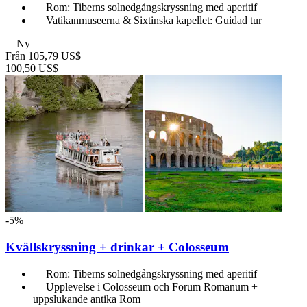
Rom: Tiberns solnedgångskryssning med aperitif
Vatikanmuseerna & Sixtinska kapellet: Guidad tur
Ny
Från
105,79 US$
100,50 US$
-5%
Kvällskryssning + drinkar + Colosseum
Rom: Tiberns solnedgångskryssning med aperitif
Upplevelse i Colosseum och Forum Romanum +
uppslukande antika Rom