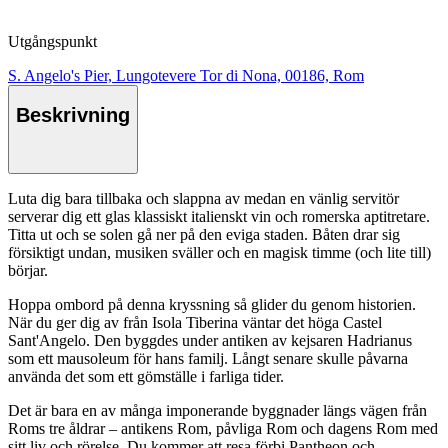
Utgångspunkt
S. Angelo's Pier, Lungotevere Tor di Nona, 00186, Rom
Beskrivning
Luta dig bara tillbaka och slappna av medan en vänlig servitör
serverar dig ett glas klassiskt italienskt vin och romerska aptitretare.
Titta ut och se solen gå ner på den eviga staden. Båten drar sig
försiktigt undan, musiken sväller och en magisk timme (och lite till)
börjar.
Hoppa ombord på denna kryssning så glider du genom historien.
När du ger dig av från Isola Tiberina väntar det höga Castel
Sant'Angelo. Den byggdes under antiken av kejsaren Hadrianus
som ett mausoleum för hans familj. Långt senare skulle påvarna
använda det som ett gömställe i farliga tider.
Det är bara en av många imponerande byggnader längs vägen från
Roms tre åldrar – antikens Rom, påvliga Rom och dagens Rom med
sitt liv och rörelse. Du kommer att resa förbi Pantheon och