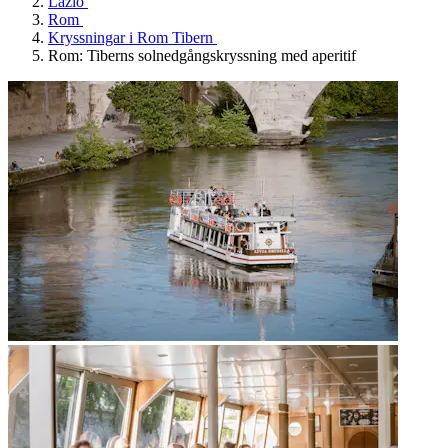
Lazio
Rom
Kryssningar i Rom Tibern
Rom: Tiberns solnedgångskryssning med aperitif