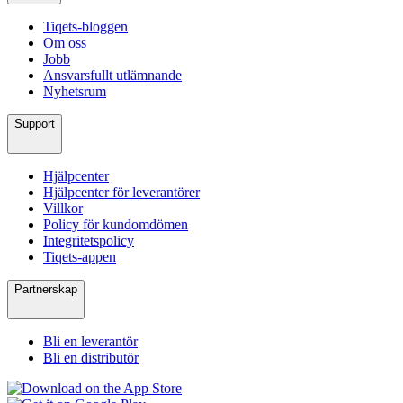
Tiqets-bloggen
Om oss
Jobb
Ansvarsfullt utlämnande
Nyhetsrum
Support
Hjälpcenter
Hjälpcenter för leverantörer
Villkor
Policy för kundomdömen
Integritetspolicy
Tiqets-appen
Partnerskap
Bli en leverantör
Bli en distributör