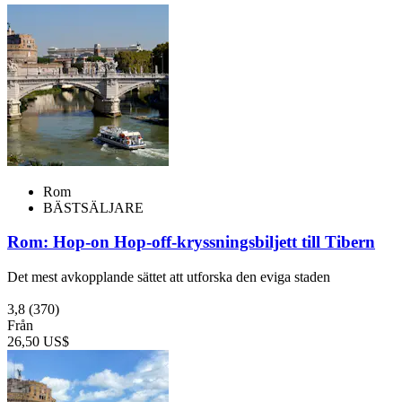
Rom
BÄSTSÄLJARE
Rom: Hop-on Hop-off-kryssningsbiljett till Tibern
Det mest avkopplande sättet att utforska den eviga staden
3,8
(370)
Från
26,50 US$