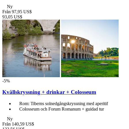
Ny
Från
97,95 US$
93,05 US$
-5%
Kvällskryssning + drinkar + Colosseum
Rom: Tiberns solnedgångskryssning med aperitif
Colosseum och Forum Romanum + guidad tur
Ny
Från
140,59 US$