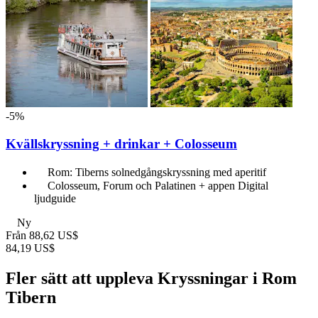
-5%
Kvällskryssning + drinkar + Colosseum
Rom: Tiberns solnedgångskryssning med aperitif
Colosseum, Forum och Palatinen + appen Digital
ljudguide
Ny
Från
88,62 US$
84,19 US$
Fler sätt att uppleva Kryssningar i Rom
Tibern