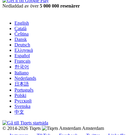
Nedladdad av över
5 000 000 resenärer
English
Català
Čeština
Dansk
Deutsch
Ελληνικά
Español
Français
한국어
Italiano
Nederlands
日本語
Português
Polski
Русский
Svenska
中文
© 2014-2026 Tiqets
Amsterdam