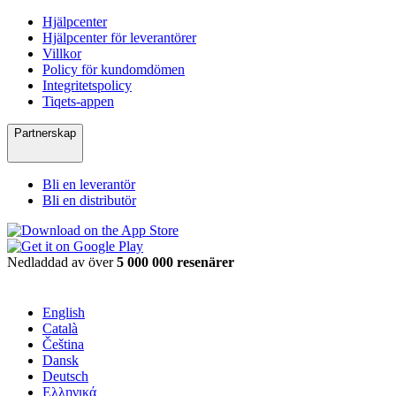
Hjälpcenter
Hjälpcenter för leverantörer
Villkor
Policy för kundomdömen
Integritetspolicy
Tiqets-appen
Partnerskap
Bli en leverantör
Bli en distributör
Nedladdad av över
5 000 000 resenärer
English
Català
Čeština
Dansk
Deutsch
Ελληνικά