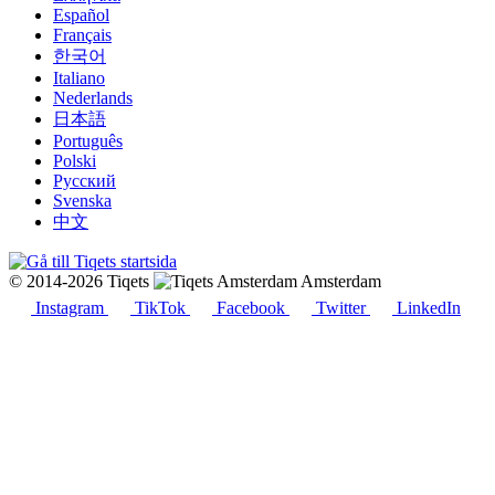
Español
Français
한국어
Italiano
Nederlands
日本語
Português
Polski
Русский
Svenska
中文
© 2014-2026 Tiqets
Amsterdam
Instagram
TikTok
Facebook
Twitter
LinkedIn