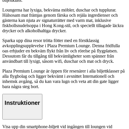
biljettklass.
Loungerna har lyxiga, bekväma möbler, duschar och tupplurar.
Hälsosam mat främjas genom färska och rejäla ingredienser och
gästerna kan njuta av signaturrätter med varm mat, inklusive
fiskbollsnudelsoppa i Hong Kong-stil, och speciellt tillagade läckra
drycker och alkoholhaltiga drycker.
Sparka upp dina resor trötta fötter med en förstklassig
avkopplingsupplevelse i Plaza Premium Lounge. Denna fridfulla
oas erbjuder en bekväm flykt från liv och rörelse på flygplatsen.
Dessutom får du tillgång till bekvämligheter som spänner från
användbart till lyxigt, såsom wifi, duschar och mat och dryck.
Plaza Premium Lounge är öppen för resenärer i alla biljettklasser på
alla flygbolag och ligger bekvämt i avsnittet Internationell och
inhemsk avgång, så du kan vara lugn och veta att din gate ligger
bara några steg bort.
Instruktioner
Visa upp din smartphone-biljett vid ingången till loungen vid