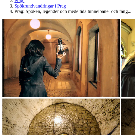
Prag
Spökrundvandringar i Prag
Prag: Spöken, legender och medeltida tunnelbane- och fäng...