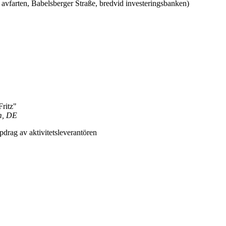
a avfarten, Babelsberger Straße, bredvid investeringsbanken)
Fritz"
am, DE
drag av aktivitetsleverantören