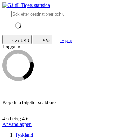
Hjälp
sv / USD
Sök
Logga in
Köp dina biljetter snabbare
4.6 betyg
4.6
Använd appen
Tyskland