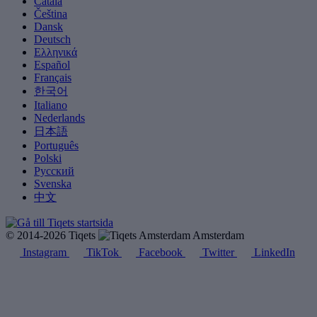
Català
Čeština
Dansk
Deutsch
Ελληνικά
Español
Français
한국어
Italiano
Nederlands
日本語
Português
Polski
Русский
Svenska
中文
© 2014-2026 Tiqets
Amsterdam
Instagram
TikTok
Facebook
Twitter
LinkedIn