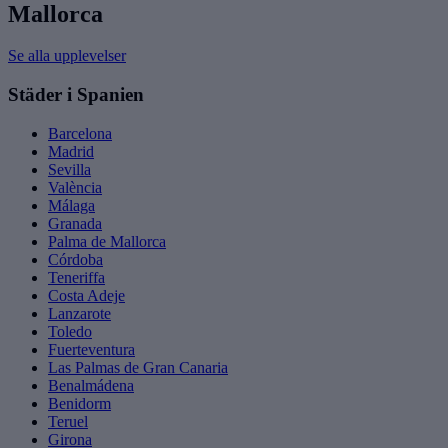
Mallorca
Se alla upplevelser
Städer i Spanien
Barcelona
Madrid
Sevilla
València
Málaga
Granada
Palma de Mallorca
Córdoba
Teneriffa
Costa Adeje
Lanzarote
Toledo
Fuerteventura
Las Palmas de Gran Canaria
Benalmádena
Benidorm
Teruel
Girona