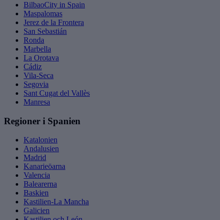
BilbaoCity in Spain
Maspalomas
Jerez de la Frontera
San Sebastián
Ronda
Marbella
La Orotava
Cádiz
Vila-Seca
Segovia
Sant Cugat del Vallès
Manresa
Regioner i Spanien
Katalonien
Andalusien
Madrid
Kanarieöarna
Valencia
Balearerna
Baskien
Kastilien-La Mancha
Galicien
Kastilien och León