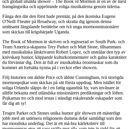
och globalt utsålda shower – The Book of Mormon är en av de mest
framgångsrika och upprörande roliga musikalerna genom tiderna.
Fånga den där den först hade premiär, på den ikoniska Eugene
O'Neill Theatre på Broadway, och skratta dig igenom denna
smittsamt fängslande berättelse om två unga mormonmissionärer
som skickas till krigshärjade Uganda.
The Book of Mormon är skriven och regisserad av South Park- och
Team America-skaparna Trey Parker och Matt Stone, tillsammans
med musikaliska låtskrivaren Robert Lopez, och utstrålar den typ av
knivskarp humor, klippande kulturkommentarer och galna karaktärer
du förväntar dig. Den är full av musikaliska öronmaskar som du
kommer att fortsätta nynna på i veckor efter showen.
Följ historien om äldste Price och äldste Cunningham, två storögda
mormonpojkar som skickas på sitt första uppdrag. Men istället för
soliga Orlando släpps de i en fattig ugandisk by, vars invånare är
alltför bekanta med utländska missionärers predikningar och löften.
Pojkarnas tro och mod testas i ständigt eskalerande eskapader som
får dig att sy!
Trogen Parker och Stones unika humor gör showen ett mästerligt
jobb med att satirisera religionens dumma delar samtidigt som den
har moraliska underlag. Det är ett må-bra kärleksbrev till
mormonernas etos att vara snälla mot alla, som inte är rädd för att