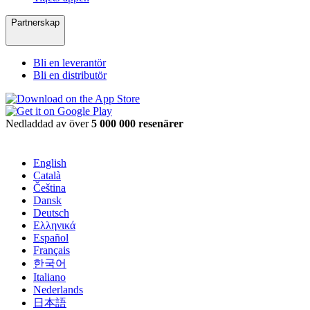
Partnerskap
Bli en leverantör
Bli en distributör
Nedladdad av över
5 000 000 resenärer
English
Català
Čeština
Dansk
Deutsch
Ελληνικά
Español
Français
한국어
Italiano
Nederlands
日本語