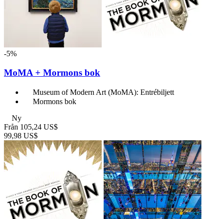
-5%
MoMA + Mormons bok
Museum of Modern Art (MoMA): Entrébiljett
Mormons bok
Ny
Från
105,24 US$
99,98 US$