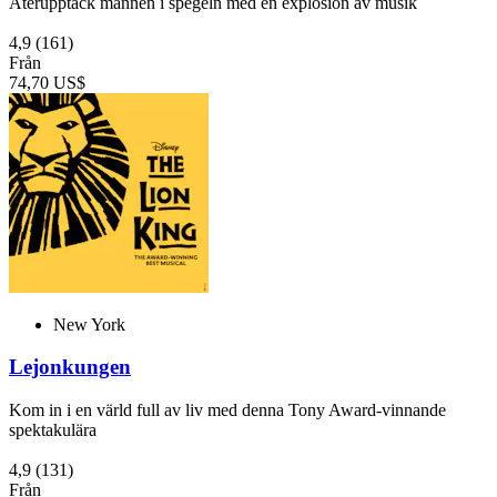
Återupptäck mannen i spegeln med en explosion av musik
4,9
(161)
Från
74,70 US$
New York
Lejonkungen
Kom in i en värld full av liv med denna Tony Award-vinnande
spektakulära
4,9
(131)
Från