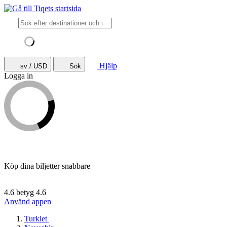
Hjälp
sv / USD
Sök
Logga in
Köp dina biljetter snabbare
4.6 betyg
4.6
Använd appen
Turkiet