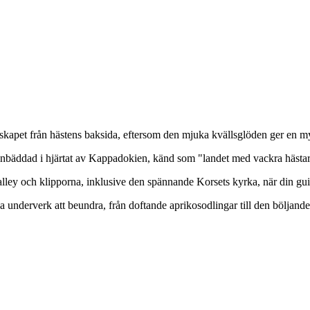
skapet från hästens baksida, eftersom den mjuka kvällsglöden ger en my
 inbäddad i hjärtat av Kappadokien, känd som "landet med vackra hästar
lley och klipporna, inklusive den spännande Korsets kyrka, när din gui
iga underverk att beundra, från doftande aprikosodlingar till den bölja