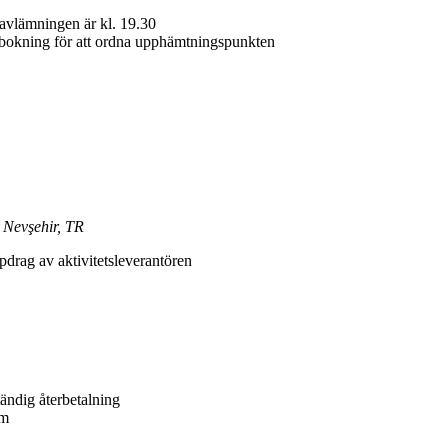
avlämningen är kl. 19.30
 bokning för att ordna upphämtningspunkten
 Nevşehir, TR
drag av aktivitetsleverantören
tändig återbetalning
um