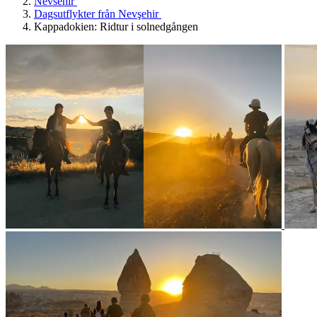
Nevsehir
Dagsutflykter från Nevşehir
Kappadokien: Ridtur i solnedgången