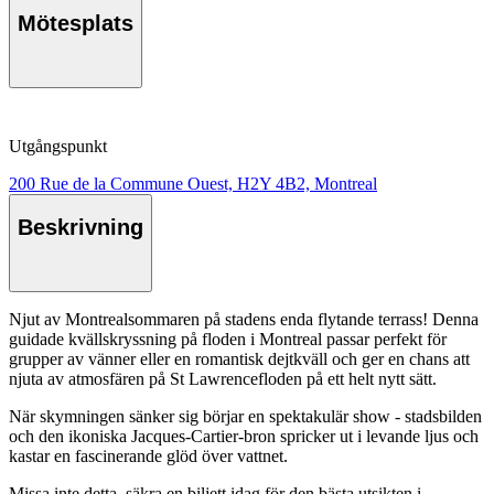
Mötesplats
Utgångspunkt
200 Rue de la Commune Ouest, H2Y 4B2, Montreal
Beskrivning
Njut av Montrealsommaren på stadens enda flytande terrass! Denna
guidade kvällskryssning på floden i Montreal passar perfekt för
grupper av vänner eller en romantisk dejtkväll och ger en chans att
njuta av atmosfären på St Lawrencefloden på ett helt nytt sätt.
När skymningen sänker sig börjar en spektakulär show - stadsbilden
och den ikoniska Jacques-Cartier-bron spricker ut i levande ljus och
kastar en fascinerande glöd över vattnet.
Missa inte detta, säkra en biljett idag för den bästa utsikten i