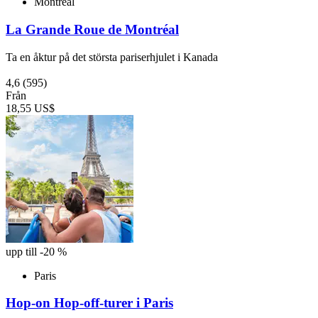
Montreal
La Grande Roue de Montréal
Ta en åktur på det största pariserhjulet i Kanada
4,6
(595)
Från
18,55 US$
upp till -20 %
Paris
Hop-on Hop-off-turer i Paris