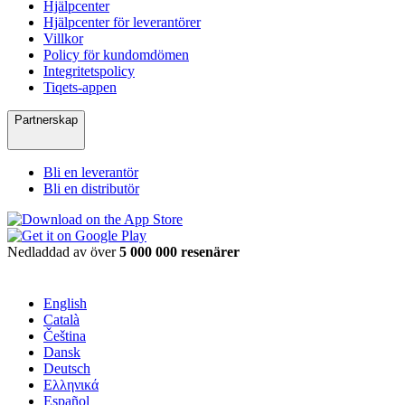
Hjälpcenter
Hjälpcenter för leverantörer
Villkor
Policy för kundomdömen
Integritetspolicy
Tiqets-appen
Partnerskap
Bli en leverantör
Bli en distributör
Nedladdad av över
5 000 000 resenärer
English
Català
Čeština
Dansk
Deutsch
Ελληνικά
Español