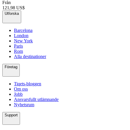
Från
121,98 US$
Utforska
Barcelona
London
New York
Paris
Rom
Alla destinationer
Företag
Tiqets-bloggen
Om oss
Jobb
Ansvarsfullt utlämnande
Nyhetsrum
Support