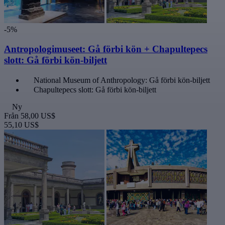
-5%
Antropologimuseet: Gå förbi kön + Chapultepecs
slott: Gå förbi kön-biljett
National Museum of Anthropology: Gå förbi kön-biljett
Chapultepecs slott: Gå förbi kön-biljett
Ny
Från
58,00 US$
55,10 US$