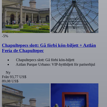
-5%
Chapultepecs slott: Gå förbi kön-biljett + Aztlán
Feria de Chapultepec
Chapultepecs slott: Gå förbi kön-biljett
Aztlan Parque Urbano: VIP-hyttbiljett för pariserhjul
Ny
Från
93,77 US$
89,08 US$