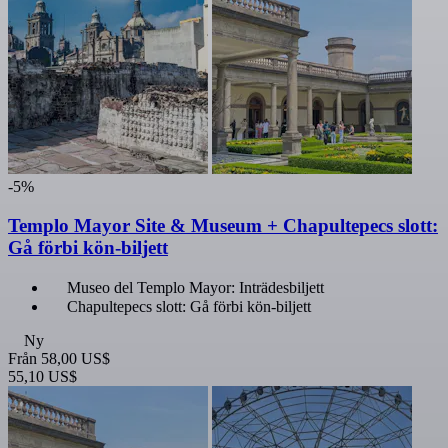
-5%
Templo Mayor Site & Museum + Chapultepecs slott:
Gå förbi kön-biljett
Museo del Templo Mayor: Inträdesbiljett
Chapultepecs slott: Gå förbi kön-biljett
Ny
Från
58,00 US$
55,10 US$