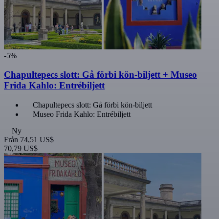
-5%
Chapultepecs slott: Gå förbi kön-biljett + Museo
Frida Kahlo: Entrébiljett
Chapultepecs slott: Gå förbi kön-biljett
Museo Frida Kahlo: Entrébiljett
Ny
Från
74,51 US$
70,79 US$