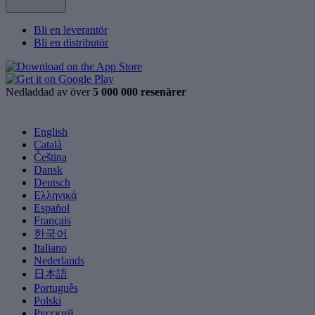
Bli en leverantör
Bli en distributör
Nedladdad av över
5 000 000 resenärer
English
Català
Čeština
Dansk
Deutsch
Ελληνικά
Español
Français
한국어
Italiano
Nederlands
日本語
Português
Polski
Русский