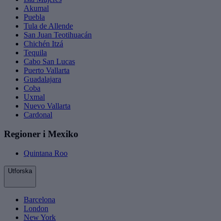
Akumal
Puebla
Tula de Allende
San Juan Teotihuacán
Chichén Itzá
Tequila
Cabo San Lucas
Puerto Vallarta
Guadalajara
Coba
Uxmal
Nuevo Vallarta
Cardonal
Regioner i Mexiko
Quintana Roo
Utforska
Barcelona
London
New York