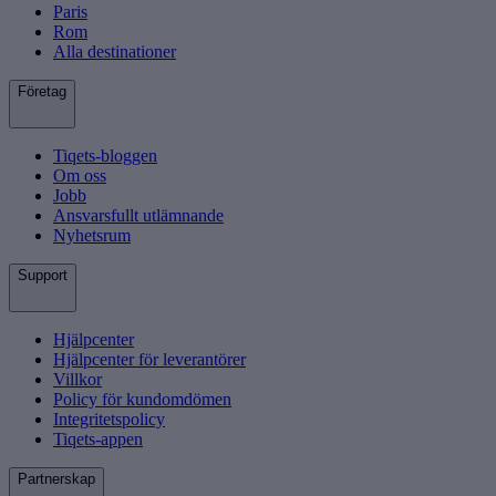
Paris
Rom
Alla destinationer
Företag
Tiqets-bloggen
Om oss
Jobb
Ansvarsfullt utlämnande
Nyhetsrum
Support
Hjälpcenter
Hjälpcenter för leverantörer
Villkor
Policy för kundomdömen
Integritetspolicy
Tiqets-appen
Partnerskap