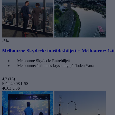
-5%
Melbourne Skydeck: inträdesbiljett + Melbourne: 1-t
Melbourne Skydeck: Entrébiljett
Melbourne: 1-timmes kryssning på floden Yarra
4,2
(13)
Från
49,08 US$
46,63 US$