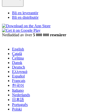
Bli en leverantör
Bli en distributör
Nedladdad av över
5 000 000 resenärer
English
Català
Čeština
Dansk
Deutsch
Ελληνικά
Español
Français
한국어
Italiano
Nederlands
日本語
Português
Polski