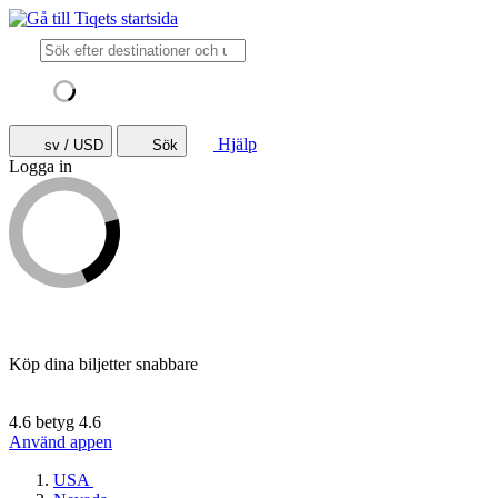
Hjälp
sv / USD
Sök
Logga in
Köp dina biljetter snabbare
4.6 betyg
4.6
Använd appen
USA