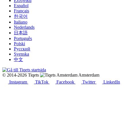
Ελληνικά
Español
Français
한국어
Italiano
Nederlands
日本語
Português
Polski
Русский
Svenska
中文
© 2014-2026 Tiqets
Amsterdam
Instagram
TikTok
Facebook
Twitter
LinkedIn