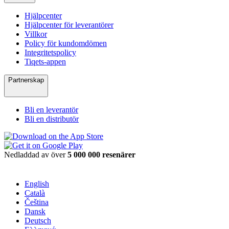
Hjälpcenter
Hjälpcenter för leverantörer
Villkor
Policy för kundomdömen
Integritetspolicy
Tiqets-appen
Partnerskap
Bli en leverantör
Bli en distributör
Nedladdad av över
5 000 000 resenärer
English
Català
Čeština
Dansk
Deutsch