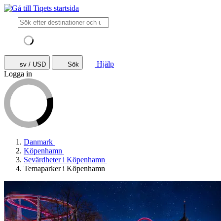
Hjälp
sv / USD
Sök
Logga in
Danmark
Köpenhamn
Sevärdheter i Köpenhamn
Temaparker i Köpenhamn