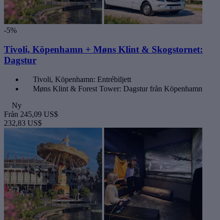
-5%
Tivoli, Köpenhamn + Møns Klint & Skogstornet:
Dagstur
Tivoli, Köpenhamn: Entrébiljett
Møns Klint & Forest Tower: Dagstur från Köpenhamn
Ny
Från
245,09 US$
232,83 US$