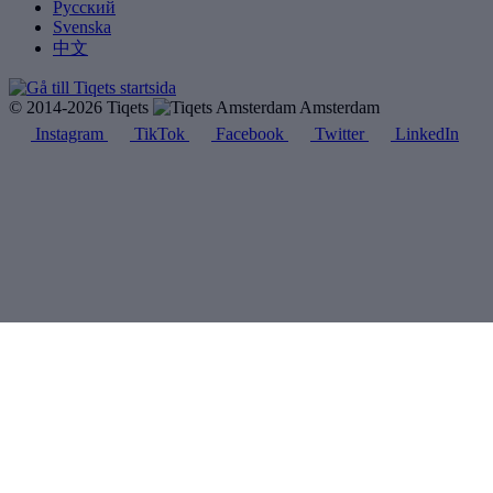
Русский
Svenska
中文
© 2014-2026 Tiqets
Amsterdam
Instagram
TikTok
Facebook
Twitter
LinkedIn