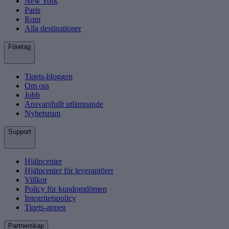
New York
Paris
Rom
Alla destinationer
Företag
Tiqets-bloggen
Om oss
Jobb
Ansvarsfullt utlämnande
Nyhetsrum
Support
Hjälpcenter
Hjälpcenter för leverantörer
Villkor
Policy för kundomdömen
Integritetspolicy
Tiqets-appen
Partnerskap