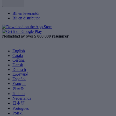
Bli en leverantör
Bli en distributör
Nedladdad av över
5 000 000 resenärer
English
Català
Čeština
Dansk
Deutsch
Ελληνικά
Español
Français
한국어
Italiano
Nederlands
日本語
Português
Polski