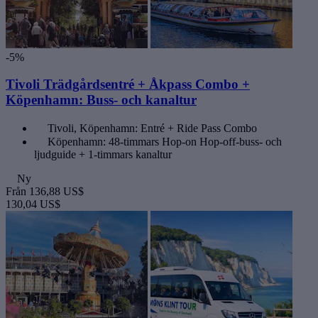
-5%
Tivoli Trädgårdsentré + Åkpass Combo +
Köpenhamn: Buss- och kanaltur
Tivoli, Köpenhamn: Entré + Ride Pass Combo
Köpenhamn: 48-timmars Hop-on Hop-off-buss- och
ljudguide + 1-timmars kanaltur
Ny
Från
136,88 US$
130,04 US$