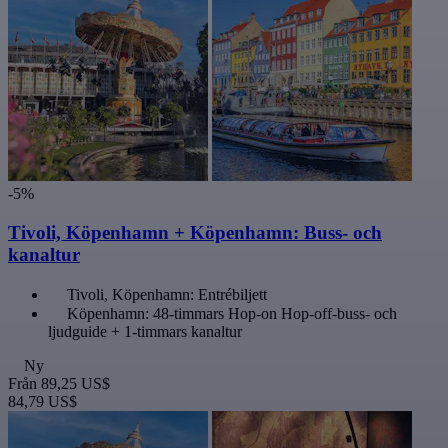
-5%
Tivoli, Köpenhamn + Köpenhamn: Buss- och
kanaltur
Tivoli, Köpenhamn: Entrébiljett
Köpenhamn: 48-timmars Hop-on Hop-off-buss- och
ljudguide + 1-timmars kanaltur
Ny
Från
89,25 US$
84,79 US$