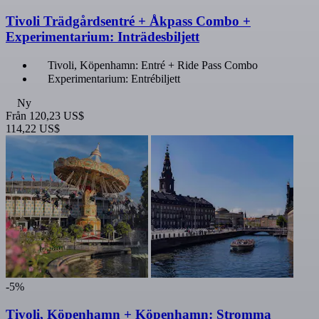
Tivoli Trädgårdsentré + Åkpass Combo +
Experimentarium: Inträdesbiljett
Tivoli, Köpenhamn: Entré + Ride Pass Combo
Experimentarium: Entrébiljett
Ny
Från
120,23 US$
114,22 US$
-5%
Tivoli, Köpenhamn + Köpenhamn: Stromma