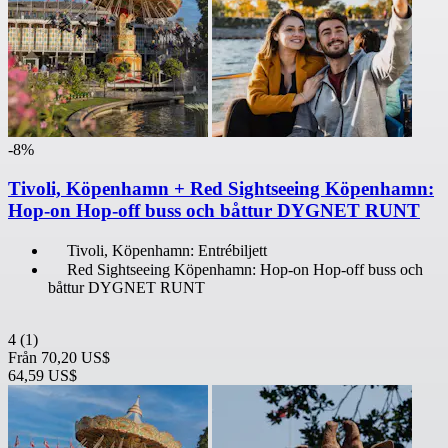
-8%
Tivoli, Köpenhamn + Red Sightseeing Köpenhamn:
Hop-on Hop-off buss och båttur DYGNET RUNT
Tivoli, Köpenhamn: Entrébiljett
Red Sightseeing Köpenhamn: Hop-on Hop-off buss och
båttur DYGNET RUNT
4
(1)
Från
70,20 US$
64,59 US$