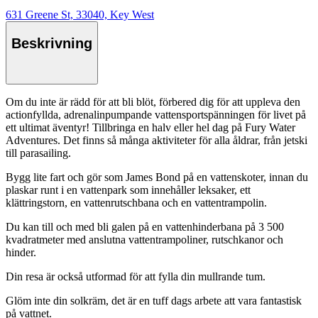
631 Greene St, 33040, Key West
Beskrivning
Om du inte är rädd för att bli blöt, förbered dig för att uppleva den
actionfyllda, adrenalinpumpande vattensportspänningen för livet på
ett ultimat äventyr! Tillbringa en halv eller hel dag på Fury Water
Adventures. Det finns så många aktiviteter för alla åldrar, från jetski
till parasailing.
Bygg lite fart och gör som James Bond på en vattenskoter, innan du
plaskar runt i en vattenpark som innehåller leksaker, ett
klättringstorn, en vattenrutschbana och en vattentrampolin.
Du kan till och med bli galen på en vattenhinderbana på 3 500
kvadratmeter med anslutna vattentrampoliner, rutschkanor och
hinder.
Din resa är också utformad för att fylla din mullrande tum.
Glöm inte din solkräm, det är en tuff dags arbete att vara fantastisk
på vattnet.