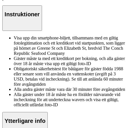
Instruktioner
Visa upp din smartphone-biljett, tillsammans med en giltig
fotolegitimation och ett kreditkort vid startpunkten, som ligger
på hörnet av Greene St och Elizabeth St, bredvid The Conch
Republic Seafood Company
Gäster måste ta med ett kreditkort per bokning, och alla gäster
över 18 år måste visa upp ett giltigt foto-ID
Obligatoriskt säkerhetstest för båtägare för gäster födda 1988
eller senare som vill använda en vattenskoter (avgift på 3
USD, betalas vid incheckning). Se till att anlända 60 minuter
före avgångstiden
Alla andra gäster måste vara där 30 minuter före avgångstiden
Alla gäster under 18 år måste ha en förälder närvarande vid
incheckning för att underteckna wavers och visa ett giltigt,
officiellt utfärdat foto-ID
Ytterligare info