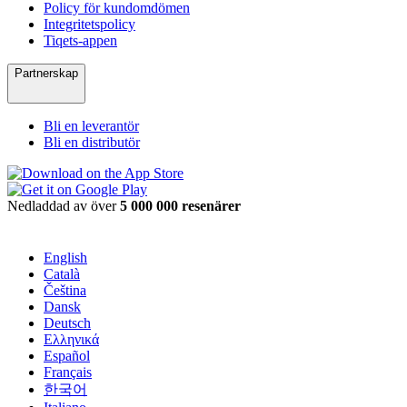
Policy för kundomdömen
Integritetspolicy
Tiqets-appen
Partnerskap
Bli en leverantör
Bli en distributör
Nedladdad av över
5 000 000 resenärer
English
Català
Čeština
Dansk
Deutsch
Ελληνικά
Español
Français
한국어