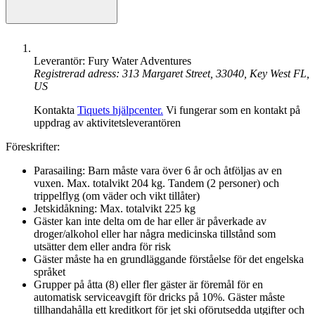
Leverantör: Fury Water Adventures
Registrerad adress: 313 Margaret Street, 33040, Key West FL,
US
Kontakta
Tiquets hjälpcenter.
Vi fungerar som en kontakt på
uppdrag av aktivitetsleverantören
Föreskrifter:
Parasailing: Barn måste vara över 6 år och åtföljas av en
vuxen. Max. totalvikt 204 kg. Tandem (2 personer) och
trippelflyg (om väder och vikt tillåter)
Jetskidåkning: Max. totalvikt 225 kg
Gäster kan inte delta om de har eller är påverkade av
droger/alkohol eller har några medicinska tillstånd som
utsätter dem eller andra för risk
Gäster måste ha en grundläggande förståelse för det engelska
språket
Grupper på åtta (8) eller fler gäster är föremål för en
automatisk serviceavgift för dricks på 10%. Gäster måste
tillhandahålla ett kreditkort för jet ski oförutsedda utgifter och