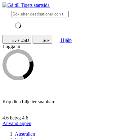
Hjälp
sv / USD
Sök
Logga in
Köp dina biljetter snabbare
4.6 betyg
4.6
Använd appen
Australien