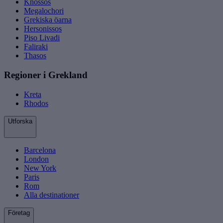
Knossos
Megalochori
Grekiska öarna
Hersonissos
Piso Livadi
Faliraki
Thasos
Regioner i Grekland
Kreta
Rhodos
Utforska
Barcelona
London
New York
Paris
Rom
Alla destinationer
Företag