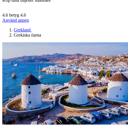
Köp dina biljetter snabbare
4.6 betyg
4.6
Använd appen
Grekland
Grekiska öarna