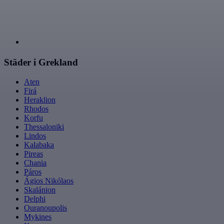
Städer i Grekland
Aten
Firá
Heraklion
Rhodos
Korfu
Thessaloniki
Lindos
Kalabaka
Pireas
Chania
Páros
Ágios Nikólaos
Skalánion
Delphi
Ouranoupolis
Mykines