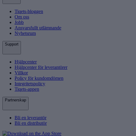
Tiqets-bloggen
Om oss
Jobb
Ansvarsfullt utlämnande
Nyhetsrum
Support
Hjälpcenter
Hjälpcenter för leverantörer
Villkor
Policy för kundomdömen
Integritetspolicy
Tiqets-appen
Partnerskap
Bli en leverantör
Bli en distributör