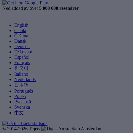
Nedladdad av över
5 000 000 resenärer
English
Català
Čeština
Dansk
Deutsch
Ελληνικά
Español
Français
한국어
Italiano
Nederlands
日本語
Português
Polski
Русский
Svenska
中文
© 2014-2026 Tiqets
Amsterdam