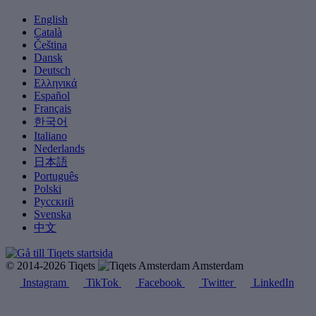
English
Català
Čeština
Dansk
Deutsch
Ελληνικά
Español
Français
한국어
Italiano
Nederlands
日本語
Português
Polski
Русский
Svenska
中文
© 2014-2026 Tiqets
Amsterdam
Instagram
TikTok
Facebook
Twitter
LinkedIn