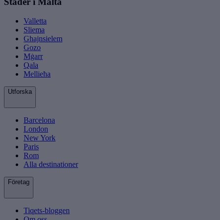
Städer i Malta
Valletta
Sliema
Ghajnsielem
Gozo
Mġarr
Qala
Mellieħa
Utforska
Barcelona
London
New York
Paris
Rom
Alla destinationer
Företag
Tiqets-bloggen
Om oss