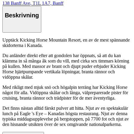
138 Banff Ave, T1L 1A7, Banff
Beskrivning
Upptäck Kicking Horse Mountain Resort, en av de mest spännande
skidorterna i Kanada.
Du anländer direkt efter att gondolen har öppnats, så att du kan
klämma in så många åk som du vill, med cirka sex timmars körning
på kullen. Med massor av brant och djupt puder erbjuder Kicking
Horse hjärtpumpande vertikala löpningar, branta rännor och
vidöppna skålar.
Med rikligt med mjuk snö och högalpin terräng har Kicking Horse
något för alla. Vidöppna skålar och långa, välpreparerade pister för
cruising, branta rännor och trädpister för de mer äventyrliga.
Det finns nästan alltid färskt pulver att hitta. Njut av en spektakulär
lunch på Eagle 's Eye – Kanadas högsta restaurang. Njut av denna
typiska middagsupplevelse på bergstoppen, på 7700 fot och njut av
den hisnande utsikten över de sex omgivande nationalparkerna.