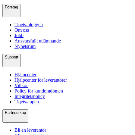
Företag
Tiqets-bloggen
Om oss
Jobb
Ansvarsfullt utlämnande
Nyhetsrum
Support
Hjälpcenter
Hjälpcenter för leverantörer
Villkor
Policy för kundomdömen
Integritetspolicy
Tiqets-appen
Partnerskap
Bli en leverantör