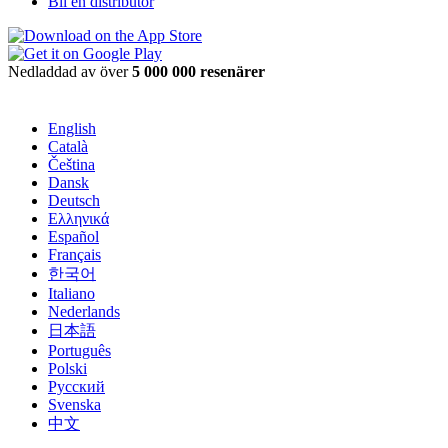
Bli en distributör
Nedladdad av över
5 000 000 resenärer
English
Català
Čeština
Dansk
Deutsch
Ελληνικά
Español
Français
한국어
Italiano
Nederlands
日本語
Português
Polski
Русский
Svenska
中文