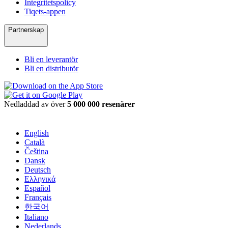
Integritetspolicy
Tiqets-appen
Partnerskap
Bli en leverantör
Bli en distributör
Nedladdad av över
5 000 000 resenärer
English
Català
Čeština
Dansk
Deutsch
Ελληνικά
Español
Français
한국어
Italiano
Nederlands