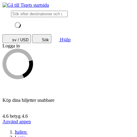
Hjälp
sv / USD
Sök
Logga in
Köp dina biljetter snabbare
4.6 betyg
4.6
Använd appen
Italien