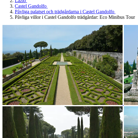
Lazio
Castel Gandolfo
Påvliga palatset och trädgårdarna i Castel Gandolfo
Påvliga villor i Castel Gandolfo trädgårdar: Eco Minibus Tour