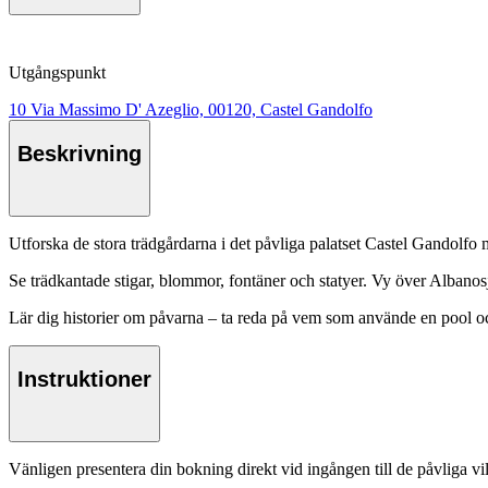
Utgångspunkt
10 Via Massimo D' Azeglio, 00120, Castel Gandolfo
Beskrivning
Utforska de stora trädgårdarna i det påvliga palatset Castel Gandolfo 
Se trädkantade stigar, blommor, fontäner och statyer. Vy över Albanosj
Lär dig historier om påvarna – ta reda på vem som använde en pool o
Instruktioner
Vänligen presentera din bokning direkt vid ingången till de påvliga v