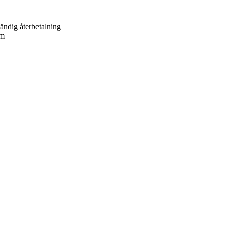
tändig återbetalning
um