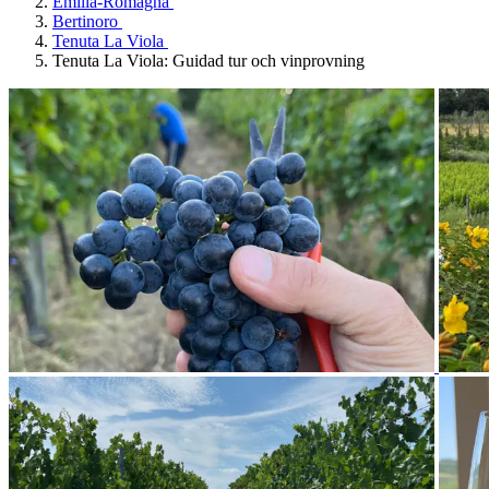
Emilia-Romagna
Bertinoro
Tenuta La Viola
Tenuta La Viola: Guidad tur och vinprovning