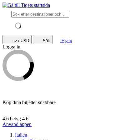
Hjälp
sv / USD
Sök
Logga in
Köp dina biljetter snabbare
4.6 betyg
4.6
Använd appen
Italien