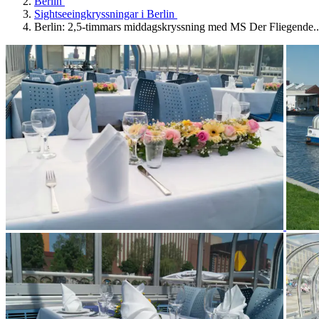
Berlin
Sightseeingkryssningar i Berlin
Berlin: 2,5-timmars middagskryssning med MS Der Fliegende..