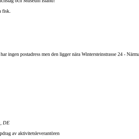
Reichstag och Museum Island!
 fisk.
n har ingen postadress men den ligger nära Wintersteinstrasse 24 - Närm
n, DE
drag av aktivitetsleverantören