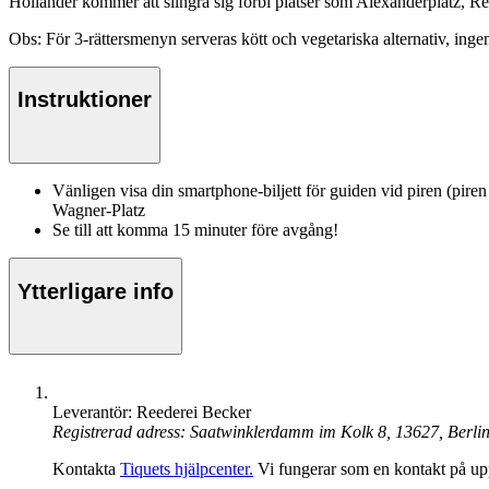
Holländer kommer att slingra sig förbi platser som Alexanderplatz, 
Obs: För 3-rättersmenyn serveras kött och vegetariska alternativ, ingen
Instruktioner
Vänligen visa din smartphone-biljett för guiden vid piren (pire
Wagner-Platz
Se till att komma 15 minuter före avgång!
Ytterligare info
Leverantör: Reederei Becker
Registrerad adress: Saatwinklerdamm im Kolk 8, 13627, Berli
Kontakta
Tiquets hjälpcenter.
Vi fungerar som en kontakt på upp