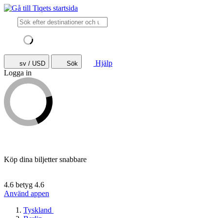
Hjälp
sv / USD
Sök
Logga in
Köp dina biljetter snabbare
4.6 betyg
4.6
Använd appen
Tyskland