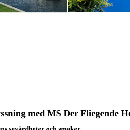
yssning med MS Der Fliegende Ho
dens sevärdheter och smaker