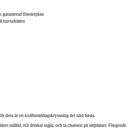
n garanterad fönsterplats
ill huvudrätten
Tills dess är en kvällsmiddagskryssning det näst bästa.
ters måltid, två drinkar ingår, och ta chansen på sittplatser. Fliegende