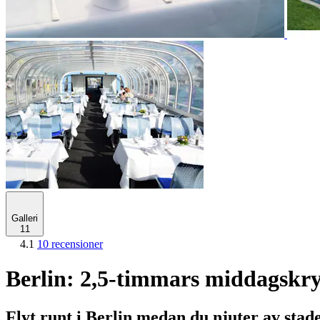
Galleri
11
4.1
10 recensioner
Berlin: 2,5-timmars middagskr
Flyt runt i Berlin medan du njuter av sta