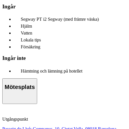
Ingår
Segway PT i2 Segway (med främre väska)
Hjälm
Vatten
Lokala tips
Försäkring
Ingår inte
Hämtning och lämning på hotellet
Mötesplats
Utgångspunkt
Passeig de Lluís Companys, 10, Ciutat Vella, 08018 Barcelona,