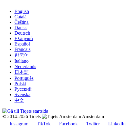
English
Català
Čeština
Dansk
Deutsch
Ελληνικά
Español
Français
한국어
Italiano
Nederlands
日本語
Português
Polski
Русский
Svenska
中文
© 2014-2026 Tiqets
Amsterdam
Instagram
TikTok
Facebook
Twitter
LinkedIn