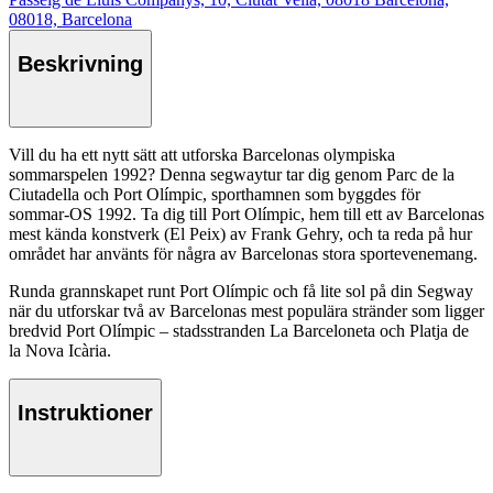
08018, Barcelona
Beskrivning
Vill du ha ett nytt sätt att utforska Barcelonas olympiska
sommarspelen 1992? Denna segwaytur tar dig genom Parc de la
Ciutadella och Port Olímpic, sporthamnen som byggdes för
sommar-OS 1992. Ta dig till Port Olímpic, hem till ett av Barcelonas
mest kända konstverk (El Peix) av Frank Gehry, och ta reda på hur
området har använts för några av Barcelonas stora sportevenemang.
Runda grannskapet runt Port Olímpic och få lite sol på din Segway
när du utforskar två av Barcelonas mest populära stränder som ligger
bredvid Port Olímpic – stadsstranden La Barceloneta och Platja de
la Nova Icària.
Instruktioner