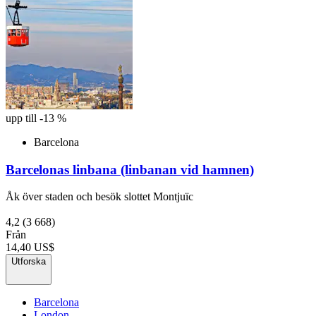
upp till -13 %
Barcelona
Barcelonas linbana (linbanan vid hamnen)
Åk över staden och besök slottet Montjuïc
4,2
(3 668)
Från
14,40 US$
Utforska
Barcelona
London