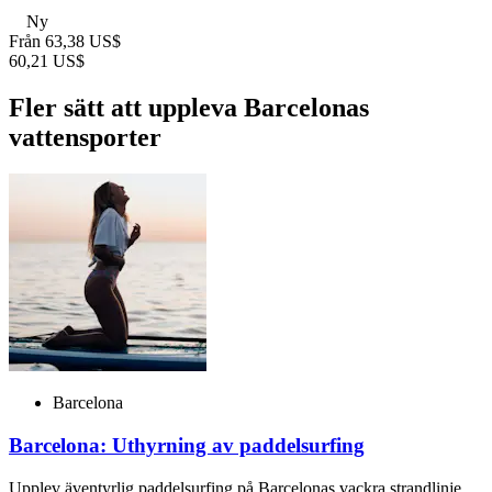
Ny
Från
63,38 US$
60,21 US$
Fler sätt att uppleva Barcelonas
vattensporter
Barcelona
Barcelona: Uthyrning av paddelsurfing
Upplev äventyrlig paddelsurfing på Barcelonas vackra strandlinje