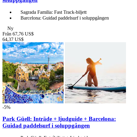
Sagrada Familia: Fast Track-biljett
Barcelona: Guidad paddelsurf i soluppgången
Ny
Från
67,76 US$
64,37 US$
-5%
Park Güell: Inträde + ljudguide + Barcelona:
Guidad paddelsurf i soluppgången