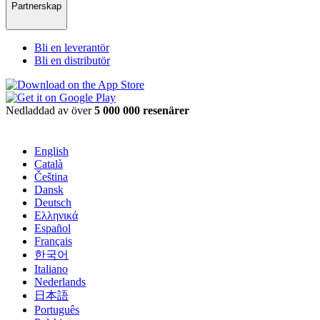
Partnerskap
Bli en leverantör
Bli en distributör
Nedladdad av över
5 000 000 resenärer
English
Català
Čeština
Dansk
Deutsch
Ελληνικά
Español
Français
한국어
Italiano
Nederlands
日本語
Português