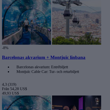
-8%
Barcelonas akvarium + Montjuïc linbana
Barcelonas akvarium: Entrébiljett
Montjuïc Cable Car: Tur- och returbiljett
4,3
(319)
Från
54,28 US$
49,93 US$