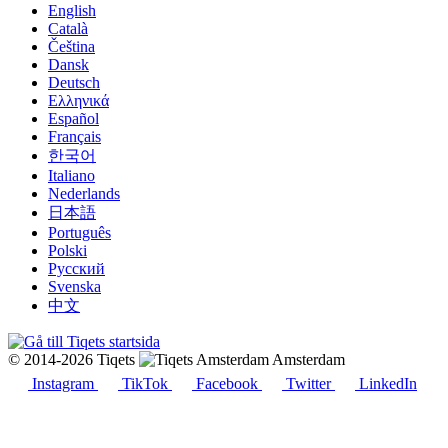
English
Català
Čeština
Dansk
Deutsch
Ελληνικά
Español
Français
한국어
Italiano
Nederlands
日本語
Português
Polski
Русский
Svenska
中文
© 2014-2026 Tiqets
Amsterdam
Instagram
TikTok
Facebook
Twitter
LinkedIn