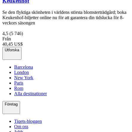
Keukenhof
Se den flyktiga skönheten i världens största blomsterträdgård; boka
Keukenhof-biljetter online nu för att garantera din tidslucka för 8-
veckors säsongen
4,5
(5 746)
Från
40,45 US$
Utforska
Barcelona
London
New York
Paris
Rom
Alla destinationer
Företag
Tiqets-bloggen
Om oss
Jobb