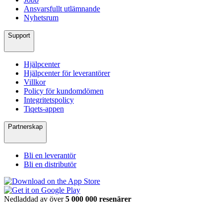
Ansvarsfullt utlämnande
Nyhetsrum
Support
Hjälpcenter
Hjälpcenter för leverantörer
Villkor
Policy för kundomdömen
Integritetspolicy
Tiqets-appen
Partnerskap
Bli en leverantör
Bli en distributör
Nedladdad av över
5 000 000 resenärer