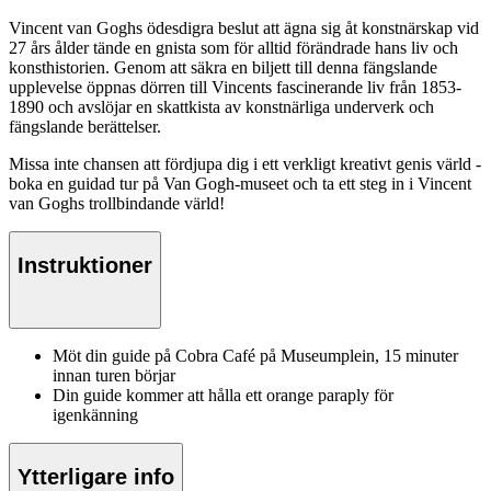
Vincent van Goghs ödesdigra beslut att ägna sig åt konstnärskap vid
27 års ålder tände en gnista som för alltid förändrade hans liv och
konsthistorien. Genom att säkra en biljett till denna fängslande
upplevelse öppnas dörren till Vincents fascinerande liv från 1853-
1890 och avslöjar en skattkista av konstnärliga underverk och
fängslande berättelser.
Missa inte chansen att fördjupa dig i ett verkligt kreativt genis värld -
boka en guidad tur på Van Gogh-museet och ta ett steg in i Vincent
van Goghs trollbindande värld!
Instruktioner
Möt din guide på Cobra Café på Museumplein, 15 minuter
innan turen börjar
Din guide kommer att hålla ett orange paraply för
igenkänning
Ytterligare info