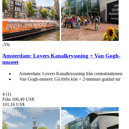
-5%
Amsterdam: Lovers Kanalkryssning + Van Gogh-
museet
Amsterdam: Lovers Kanalkryssning från centralstationen
Van Gogh-museet: Gå förbi kön + 2-timmars guidad tur
4
(1)
Från
106,49 US$
101,16 US$