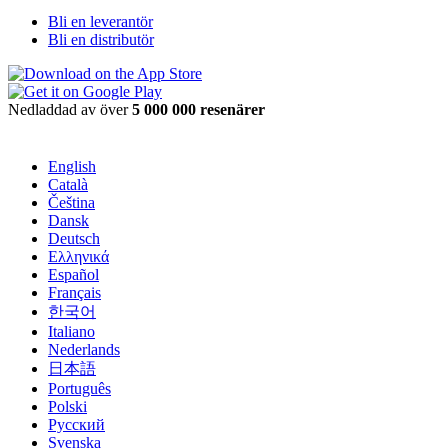
Bli en leverantör
Bli en distributör
Nedladdad av över
5 000 000 resenärer
English
Català
Čeština
Dansk
Deutsch
Ελληνικά
Español
Français
한국어
Italiano
Nederlands
日本語
Português
Polski
Русский
Svenska