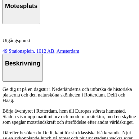
Mötesplats
Utgångspunkt
49 Stationsplein, 1012 AB, Amsterdam
Beskrivning
Ge dig ut på en dagstur i Nederländerna och utforska de historiska
platserna och den natursköna skönheten i Rotterdam, Delft och
Haag.
Börja äventyret i Rotterdam, hem till Europas största hamnstad.
Staden visar upp maritimt arv och modern arkitektur, med en skyline
som speglar motståndskraft och återfödelse efter andra världskriget.
Därefter besöker du Delft, känt för sin klassiska blå keramik. Njut
av en avkopplande lunch på torget och njut av stadens vackra vyer.