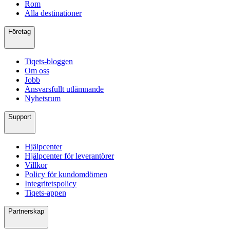
Rom
Alla destinationer
Företag
Tiqets-bloggen
Om oss
Jobb
Ansvarsfullt utlämnande
Nyhetsrum
Support
Hjälpcenter
Hjälpcenter för leverantörer
Villkor
Policy för kundomdömen
Integritetspolicy
Tiqets-appen
Partnerskap