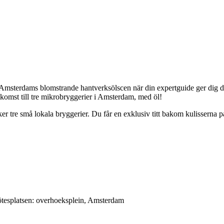
 Amsterdams blomstrande hantverksölscen när din expertguide ger dig de
tkomst till tre mikrobryggerier i Amsterdam, med öl!
e små lokala bryggerier. Du får en exklusiv titt bakom kulisserna på 
mötesplatsen: overhoeksplein, Amsterdam