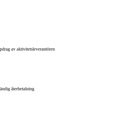
drag av aktivitetsleverantören
tändig återbetalning