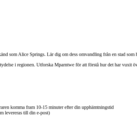
känd som Alice Springs. Lär dig om dess omvandling från en stad som het
delse i regionen. Utforska Mparntwe för att förstå hur det har vuxit öve
öraren komma fram 10-15 minuter efter din upphämtningstid
evereras till din e-post)