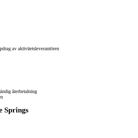
drag av aktivitetsleverantören
tändig återbetalning
um
ce Springs