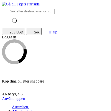
Hjälp
sv / USD
Sök
Logga in
Köp dina biljetter snabbare
4.6 betyg
4.6
Använd appen
Australien