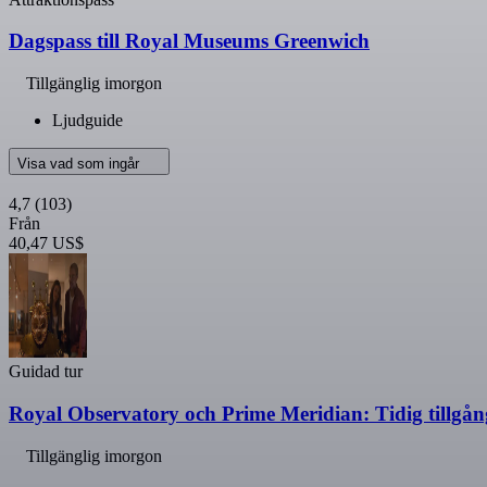
Dagspass till Royal Museums Greenwich
Tillgänglig imorgon
Ljudguide
Visa vad som ingår
4,7
(103)
Från
40,47 US$
Guidad tur
Royal Observatory och Prime Meridian: Tidig tillgån
Tillgänglig imorgon