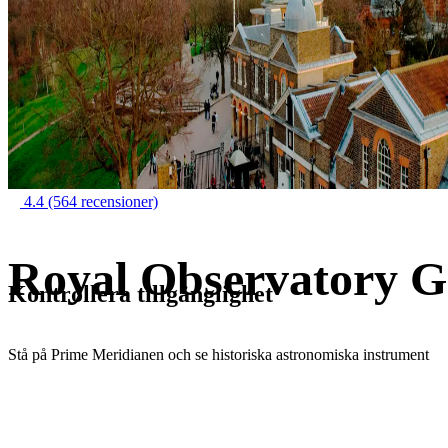
4.4
(564 recensioner)
Royal Observatory Gr
Kontrollera tillgänglighet
Stå på Prime Meridianen och se historiska astronomiska instrument