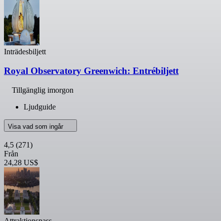
Inträdesbiljett
Royal Observatory Greenwich: Entrébiljett
Tillgänglig imorgon
Ljudguide
Visa vad som ingår
4,5
(271)
Från
24,28 US$
Attraktionspass