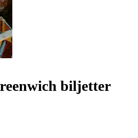
eenwich biljetter