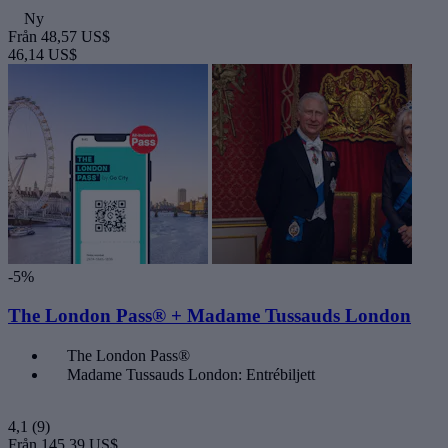
Ny
Från
48,57 US$
46,14 US$
-5%
The London Pass® + Madame Tussauds London
The London Pass®
Madame Tussauds London: Entrébiljett
4,1
(9)
Från
145,39 US$