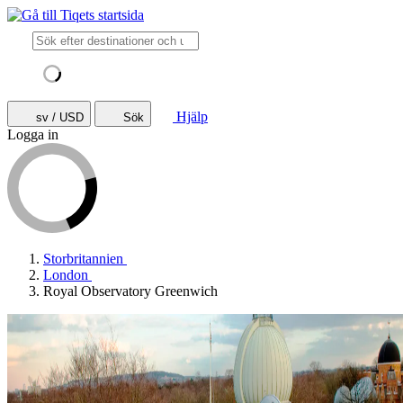
Hjälp
sv / USD
Sök
Logga in
Storbritannien
London
Royal Observatory Greenwich