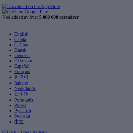
Nedladdad av över
5 000 000 resenärer
English
Català
Čeština
Dansk
Deutsch
Ελληνικά
Español
Français
한국어
Italiano
Nederlands
日本語
Português
Polski
Русский
Svenska
中文