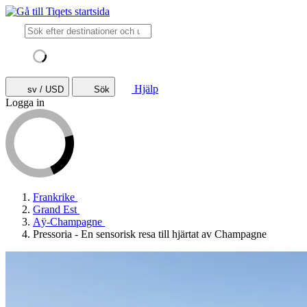
Hjälp
sv / USD
Sök
Logga in
Frankrike
Grand Est
Aÿ-Champagne
Pressoria - En sensorisk resa till hjärtat av Champagne