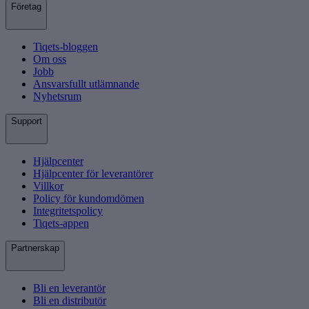
Företag
Tiqets-bloggen
Om oss
Jobb
Ansvarsfullt utlämnande
Nyhetsrum
Support
Hjälpcenter
Hjälpcenter för leverantörer
Villkor
Policy för kundomdömen
Integritetspolicy
Tiqets-appen
Partnerskap
Bli en leverantör
Bli en distributör