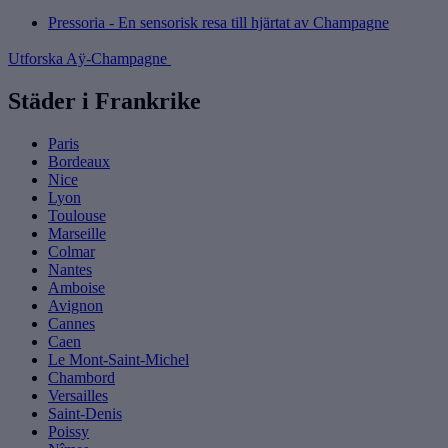
Pressoria - En sensorisk resa till hjärtat av Champagne
Utforska Aÿ-Champagne
Städer i Frankrike
Paris
Bordeaux
Nice
Lyon
Toulouse
Marseille
Colmar
Nantes
Amboise
Avignon
Cannes
Caen
Le Mont-Saint-Michel
Chambord
Versailles
Saint-Denis
Poissy