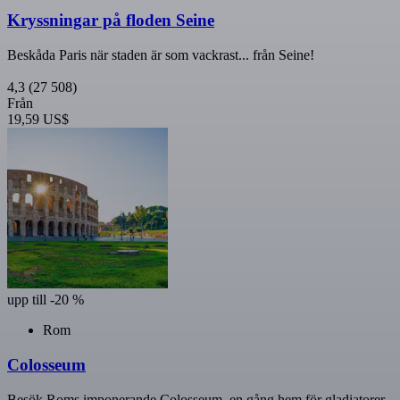
Kryssningar på floden Seine
Beskåda Paris när staden är som vackrast... från Seine!
4,3
(27 508)
Från
19,59 US$
upp till -20 %
Rom
Colosseum
Besök Roms imponerande Colosseum, en gång hem för gladiatorer