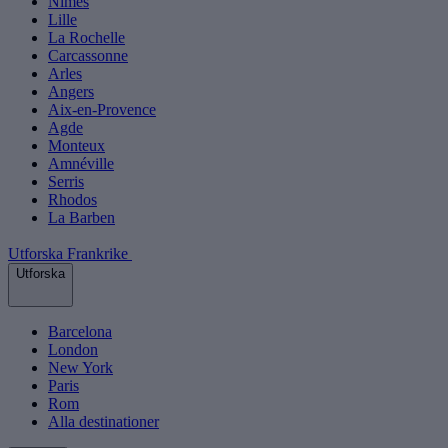
Nîmes
Lille
La Rochelle
Carcassonne
Arles
Angers
Aix-en-Provence
Agde
Monteux
Amnéville
Serris
Rhodos
La Barben
Utforska Frankrike
Utforska
Barcelona
London
New York
Paris
Rom
Alla destinationer