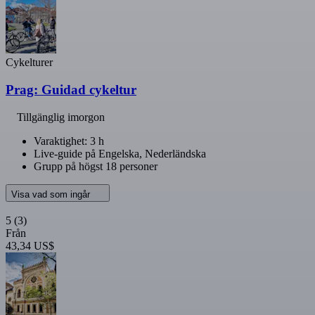
Cykelturer
Prag: Guidad cykeltur
Tillgänglig imorgon
Varaktighet: 3 h
Live-guide på Engelska, Nederländska
Grupp på högst 18 personer
Visa vad som ingår
5
(3)
Från
43,34 US$