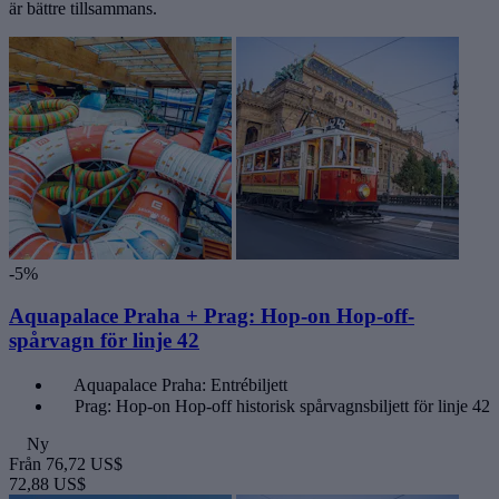
är bättre tillsammans.
-5%
Aquapalace Praha + Prag: Hop-on Hop-off-
spårvagn för linje 42
Aquapalace Praha: Entrébiljett
Prag: Hop-on Hop-off historisk spårvagnsbiljett för linje 42
Ny
Från
76,72 US$
72,88 US$