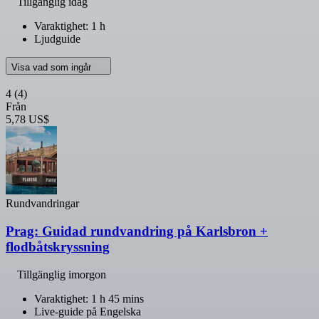
Tillgänglig idag
Varaktighet: 1 h
Ljudguide
Visa vad som ingår
4
(4)
Från
5,78 US$
Rundvandringar
Prag: Guidad rundvandring på Karlsbron +
flodbåtskryssning
Tillgänglig imorgon
Varaktighet: 1 h 45 mins
Live-guide på Engelska