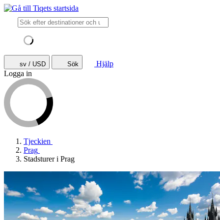
Hjälp
sv / USD
Sök
Logga in
Tjeckien
Prag
Stadsturer i Prag