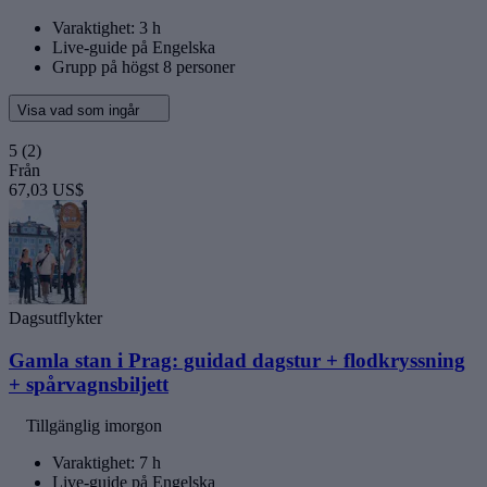
Varaktighet: 3 h
Live-guide på Engelska
Grupp på högst 8 personer
Visa vad som ingår
5
(2)
Från
67,03 US$
Dagsutflykter
Gamla stan i Prag: guidad dagstur + flodkryssning
+ spårvagnsbiljett
Tillgänglig imorgon
Varaktighet: 7 h
Live-guide på Engelska