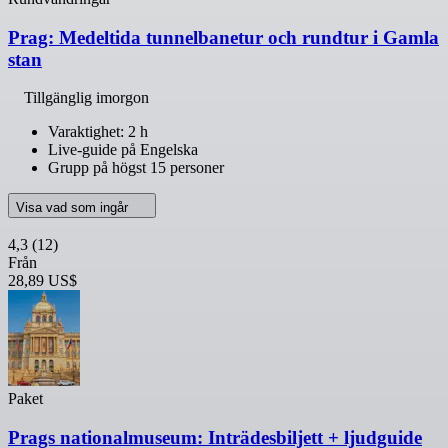
Prag: Medeltida tunnelbanetur och rundtur i Gamla
stan
Tillgänglig imorgon
Varaktighet: 2 h
Live-guide på Engelska
Grupp på högst 15 personer
Visa vad som ingår
4,3
(12)
Från
28,89 US$
Paket
Prags nationalmuseum: Inträdesbiljett + ljudguide