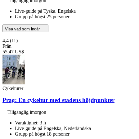
Tillgänglig imorgon
Live-guide på Tyska, Engelska
Grupp på högst 25 personer
Visa vad som ingår
4,4
(11)
Från
55,47 US$
Cykelturer
Prag: En cykeltur med stadens höjdpunkter
Tillgänglig imorgon
Varaktighet: 3 h
Live-guide på Engelska, Nederländska
Grupp på högst 18 personer