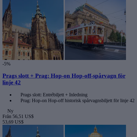
-5%
Prags slott + Prag: Hop-on Hop-off-spårvagn för
linje 42
Prags slott: Entrébiljett + Inledning
Prag: Hop-on Hop-off historisk spårvagnsbiljett för linje 42
Ny
Från
56,51 US$
53,69 US$