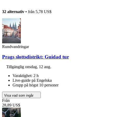
32 alternativ
• från
5,78 US$
Rundvandringar
Prags slottsdistrikt: Guidad tur
Tillgänglig
onsdag, 12 aug.
Varaktighet: 2 h
Live-guide på Engelska
Grupp på högst 10 personer
Visa vad som ingår
Från
28,89 US$