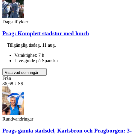
Dagsutflykter
Prag: Komplett stadstur med lunch
Tillgänglig
tisdag, 11 aug.
Varaktighet: 7 h
Live-guide på Spanska
Visa vad som ingår
Från
86,68 US$
Rundvandringar
Prags gamla stadsdel, Karlsbron och Pragborgen: 3-