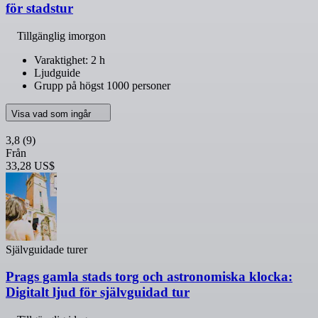
för stadstur
Tillgänglig imorgon
Varaktighet: 2 h
Ljudguide
Grupp på högst 1000 personer
Visa vad som ingår
3,8
(9)
Från
33,28 US$
Självguidade turer
Prags gamla stads torg och astronomiska klocka:
Digitalt ljud för självguidad tur