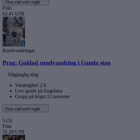
Visa vad som ingår
Från
62,41 US$
Rundvandringar
Prag: Guidad rundvandring i Gamla stan
Tillgänglig idag
Varaktighet: 2 h
Live-guide på Engelska
Grupp på högst 12 personer
Visa vad som ingår
5
(3)
Från
31,20 US$