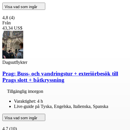
Visa vad som ingår
4,8
(4)
Från
43,34 US$
Dagsutflykter
Prag: Buss- och vandringstur + exteriörbesök till
Prags slott + båtkryssning
Tillgänglig imorgon
Varaktighet: 4 h
Live-guide på Tyska, Engelska, Italienska, Spanska
Visa vad som ingår
4,7
(10)