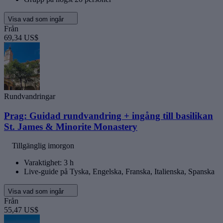
Visa vad som ingår
Från
69,34 US$
Rundvandringar
Prag: Guidad rundvandring + ingång till basilikan
St. James & Minorite Monastery
Tillgänglig imorgon
Varaktighet: 3 h
Live-guide på Tyska, Engelska, Franska, Italienska, Spanska
Visa vad som ingår
Från
55,47 US$