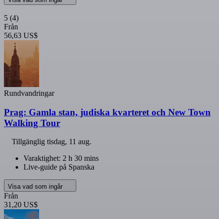
5
(4)
Från
56,63 US$
Rundvandringar
Prag: Gamla stan, judiska kvarteret och New Town
Walking Tour
Tillgänglig
tisdag, 11 aug.
Varaktighet: 2 h 30 mins
Live-guide på Spanska
Visa vad som ingår
Från
31,20 US$