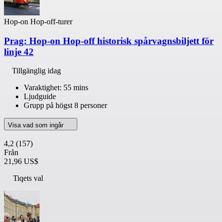
Hop-on Hop-off-turer
Prag: Hop-on Hop-off historisk spårvagnsbiljett för
linje 42
Tillgänglig idag
Varaktighet: 55 mins
Ljudguide
Grupp på högst 8 personer
Visa vad som ingår
4,2
(157)
Från
21,96 US$
Tiqets val