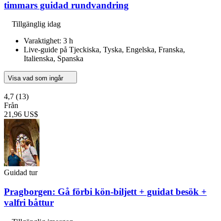
timmars guidad rundvandring
Tillgänglig idag
Varaktighet: 3 h
Live-guide på Tjeckiska, Tyska, Engelska, Franska,
Italienska, Spanska
Visa vad som ingår
4,7
(13)
Från
21,96 US$
Guidad tur
Pragborgen: Gå förbi kön-biljett + guidat besök +
valfri båttur