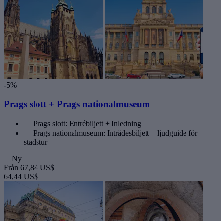
-5%
Prags slott + Prags nationalmuseum
Prags slott: Entrébiljett + Inledning
Prags nationalmuseum: Inträdesbiljett + ljudguide för
stadstur
Ny
Från
67,84 US$
64,44 US$