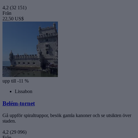
4,2
(32 151)
Från
22,50 US$
upp till -11 %
Lissabon
Belém-tornet
Gå uppför spiraltrappor, besök gamla kanoner och se utsikten över
staden.
4,2
(29 096)
Från