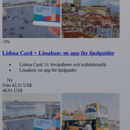
-5%
Lisboa Card + Lissabon: en app för ljudguider
Lisboa Card: 51 Sevärdheter och kollektivtrafik
Lissabon: en app för ljudguider
Ny
Från
42,11 US$
40,01 US$