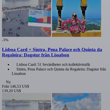
-5%
Lisboa Card + Sintra, Pena Palace och Quinta da
Regaleira: Dagstur från Lissabon
Lisboa Card: 51 Sevärdheter och kollektivtrafik
Sintra, Pena Palace och Quinta da Regaleira: Dagstur från
Lissabon
Ny
Från
146,53 US$
139,20 US$