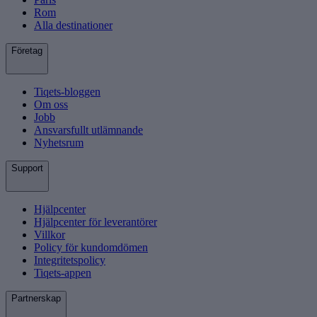
Rom
Alla destinationer
Företag
Tiqets-bloggen
Om oss
Jobb
Ansvarsfullt utlämnande
Nyhetsrum
Support
Hjälpcenter
Hjälpcenter för leverantörer
Villkor
Policy för kundomdömen
Integritetspolicy
Tiqets-appen
Partnerskap