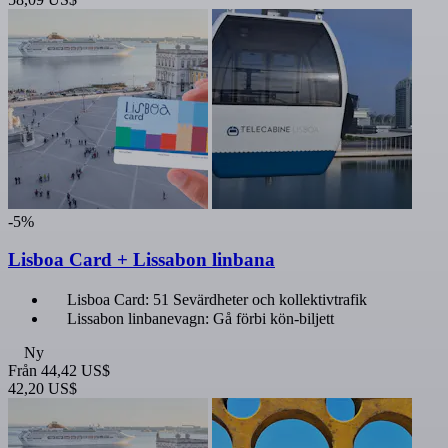
-5%
Lisboa Card + Lissabon linbana
Lisboa Card: 51 Sevärdheter och kollektivtrafik
Lissabon linbanevagn: Gå förbi kön-biljett
Ny
Från
44,42 US$
42,20 US$