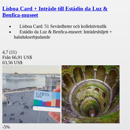
Lisboa Card + Inträde till Estádio da Luz &
Benfica-museet
Lisboa Card: 51 Sevärdheter och kollektivtrafik
Estádio da Luz & Benfica-museet: Inträdesbiljett +
halsdukserbjudande
4,7
(11)
Från
66,91 US$
63,56 US$
-5%