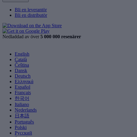
Bli en leverantör
Bli en distributör
Nedladdad av över
5 000 000 resenärer
English
Català
Čeština
Dansk
Deutsch
Ελληνικά
Español
Français
한국어
Italiano
Nederlands
日本語
Português
Polski
Русский