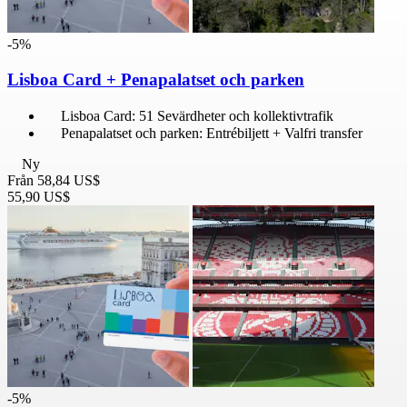
-5%
Lisboa Card + Penapalatset och parken
Lisboa Card: 51 Sevärdheter och kollektivtrafik
Penapalatset och parken: Entrébiljett + Valfri transfer
Ny
Från
58,84 US$
55,90 US$
-5%