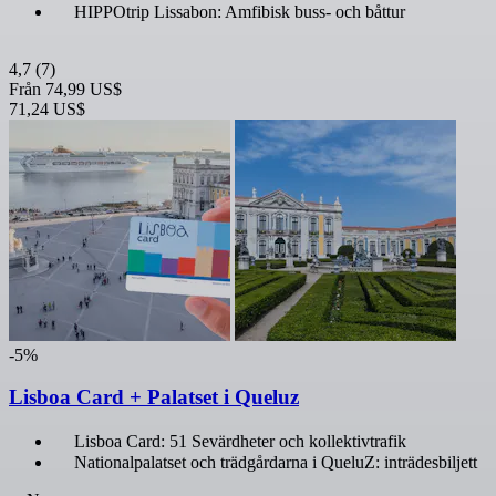
HIPPOtrip Lissabon: Amfibisk buss- och båttur
4,7
(7)
Från
74,99 US$
71,24 US$
-5%
Lisboa Card + Palatset i Queluz
Lisboa Card: 51 Sevärdheter och kollektivtrafik
Nationalpalatset och trädgårdarna i QueluZ: inträdesbiljett