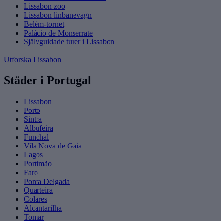
Lissabon zoo
Lissabon linbanevagn
Belém-tornet
Palácio de Monserrate
Självguidade turer i Lissabon
Utforska Lissabon
Städer i Portugal
Lissabon
Porto
Sintra
Albufeira
Funchal
Vila Nova de Gaia
Lagos
Portimão
Faro
Ponta Delgada
Quarteira
Colares
Alcantarilha
Tomar