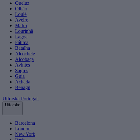
Queluz
Olhão
Loulé
Aveiro
Mafra
Lourinhã
Lagoa
Fátima
Batalha
Alcochete
Alcobaça
Avintes
Sagres
Guia
Achada
Benagil
Utforska Portugal
Utforska
Barcelona
London
New York
Paris