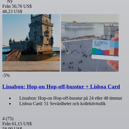
Ny
Från
50,76 US$
48,23 US$
-5%
Lissabon: Hop-on Hop-off-busstur + Lisboa Card
Lissabon: Hop-on Hop-off-busstur på 24 eller 48 timmar
Lisboa Card: 51 Sevärdheter och kollektivtrafik
4
(75)
Från
61,15 US$
58,09 US$