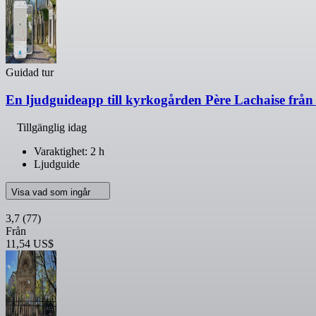
Guidad tur
En ljudguideapp till kyrkogården Père Lachaise frå
Tillgänglig idag
Varaktighet: 2 h
Ljudguide
Visa vad som ingår
3,7
(77)
Från
11,54 US$