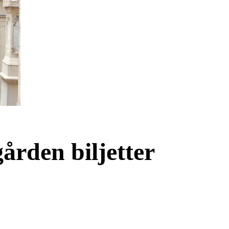
ården biljetter