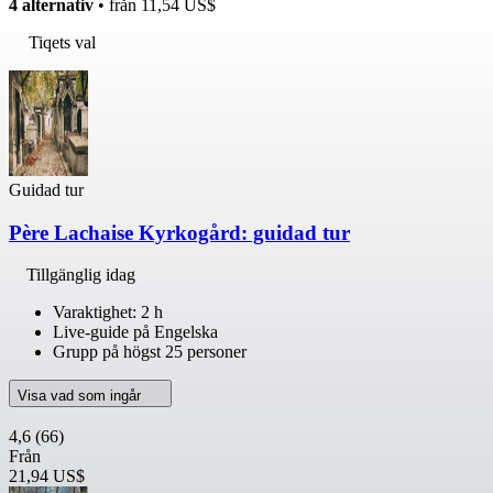
4 alternativ
• från
11,54 US$
Tiqets val
Guidad tur
Père Lachaise Kyrkogård: guidad tur
Tillgänglig idag
Varaktighet: 2 h
Live-guide på Engelska
Grupp på högst 25 personer
Visa vad som ingår
4,6
(66)
Från
21,94 US$