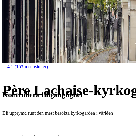
4.1
(153 recensioner)
Père Lachaise-kyrkog
Kontrollera tillgänglighet
Bli upprymd runt den mest besökta kyrkogården i världen