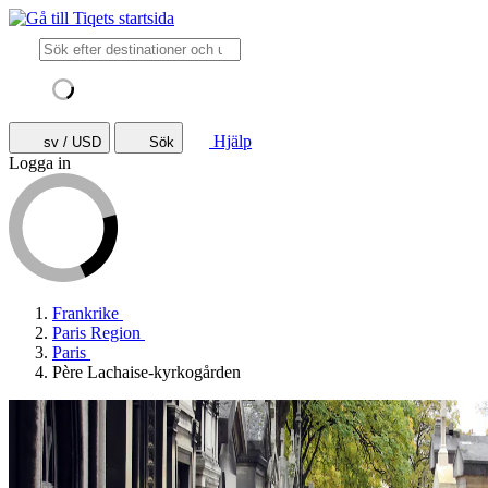
Hjälp
sv / USD
Sök
Logga in
Frankrike
Paris Region
Paris
Père Lachaise-kyrkogården