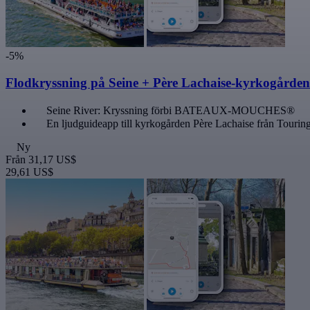
-5%
Flodkryssning på Seine + Père Lachaise-kyrkogården
Seine River: Kryssning förbi BATEAUX-MOUCHES®
En ljudguideapp till kyrkogården Père Lachaise från Touri
Ny
Från
31,17 US$
29,61 US$