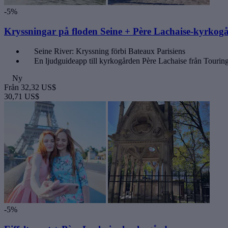
-5%
Kryssningar på floden Seine + Père Lachaise-kyrkog
Seine River: Kryssning förbi Bateaux Parisiens
En ljudguideapp till kyrkogården Père Lachaise från Touri
Ny
Från
32,32 US$
30,71 US$
-5%