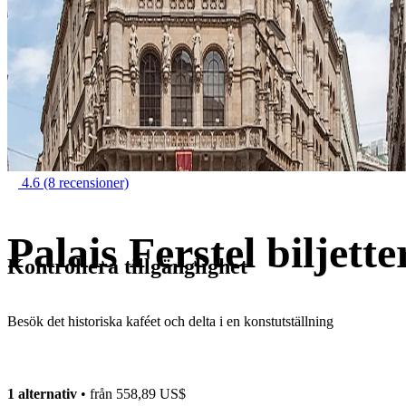
4.6
(8 recensioner)
Palais Ferstel biljette
Kontrollera tillgänglighet
Besök det historiska kaféet och delta i en konstutställning
1 alternativ
• från
558,89 US$