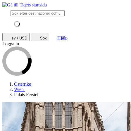
Hjälp
sv / USD
Sök
Logga in
Österrike
Wien
Palais Ferstel