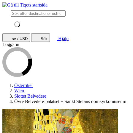
Hjälp
sv / USD
Sök
Logga in
Österrike
Wien
Slottet Belvedere
Övre Belvedere-palatset + Sankt Stefans domkyrkomuseum