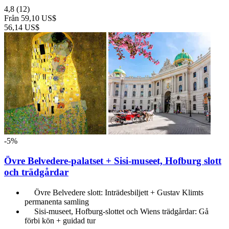
4,8
(12)
Från
59,10 US$
56,14 US$
-5%
Övre Belvedere-palatset + Sisi-museet, Hofburg slott
och trädgårdar
Övre Belvedere slott: Inträdesbiljett + Gustav Klimts
permanenta samling
Sisi-museet, Hofburg-slottet och Wiens trädgårdar: Gå
förbi kön + guidad tur