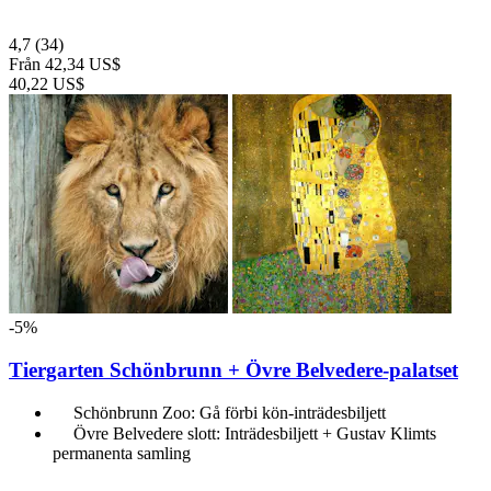
4,7
(34)
Från
42,34 US$
40,22 US$
-5%
Tiergarten Schönbrunn + Övre Belvedere-palatset
Schönbrunn Zoo: Gå förbi kön-inträdesbiljett
Övre Belvedere slott: Inträdesbiljett + Gustav Klimts
permanenta samling