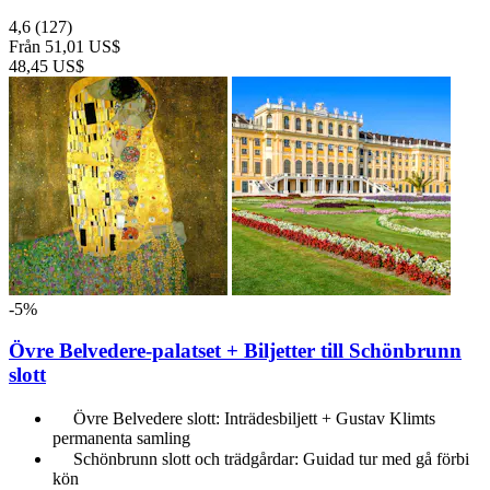
4,6
(127)
Från
51,01 US$
48,45 US$
-5%
Övre Belvedere-palatset + Biljetter till Schönbrunn
slott
Övre Belvedere slott: Inträdesbiljett + Gustav Klimts
permanenta samling
Schönbrunn slott och trädgårdar: Guidad tur med gå förbi
kön