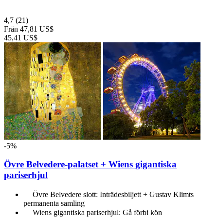
4,7
(21)
Från
47,81 US$
45,41 US$
-5%
Övre Belvedere-palatset + Wiens gigantiska
pariserhjul
Övre Belvedere slott: Inträdesbiljett + Gustav Klimts
permanenta samling
Wiens gigantiska pariserhjul: Gå förbi kön