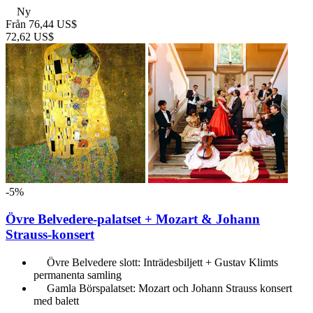
Ny
Från
76,44 US$
72,62 US$
-5%
Övre Belvedere-palatset + Mozart & Johann
Strauss-konsert
Övre Belvedere slott: Inträdesbiljett + Gustav Klimts
permanenta samling
Gamla Börspalatset: Mozart och Johann Strauss konsert
med balett