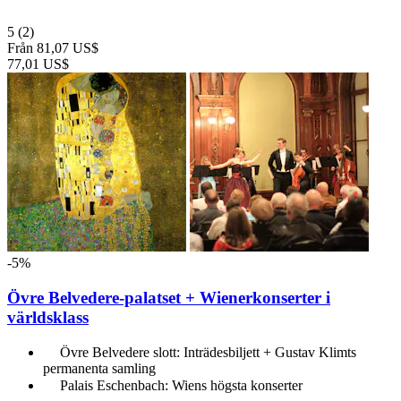
5
(2)
Från
81,07 US$
77,01 US$
-5%
Övre Belvedere-palatset + Wienerkonserter i
världsklass
Övre Belvedere slott: Inträdesbiljett + Gustav Klimts
permanenta samling
Palais Eschenbach: Wiens högsta konserter