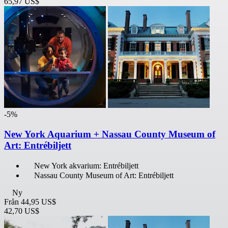
65,97 US$
-5%
New York Aquarium + Nassau County Museum of
Art: Entrébiljett
New York akvarium: Entrébiljett
Nassau County Museum of Art: Entrébiljett
Ny
Från
44,95 US$
42,70 US$