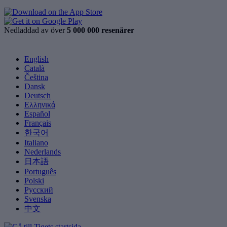
Nedladdad av över
5 000 000 resenärer
English
Català
Čeština
Dansk
Deutsch
Ελληνικά
Español
Français
한국어
Italiano
Nederlands
日本語
Português
Polski
Русский
Svenska
中文