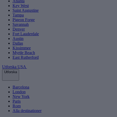
Atlanta
Key West
Saint Augustine
Tampa
Pigeon Forge
Savannah
Denver
Fort Lauderdale
Austin
Dallas
Kissimmee
Myrtle Beach
East Rutherford
Utforska USA
Utforska
Barcelona
London
New York
Paris
Rom
Alla destinationer