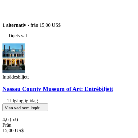
1 alternativ
• från
15,00 US$
Tiqets val
Inträdesbiljett
Nassau County Museum of Art: Entrébiljett
Tillgänglig idag
Visa vad som ingår
4,6
(53)
Från
15,00 US$