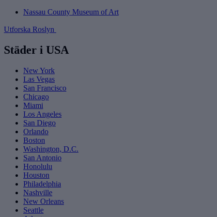
Nassau County Museum of Art
Utforska Roslyn
Städer i USA
New York
Las Vegas
San Francisco
Chicago
Miami
Los Angeles
San Diego
Orlando
Boston
Washington, D.C.
San Antonio
Honolulu
Houston
Philadelphia
Nashville
New Orleans
Seattle