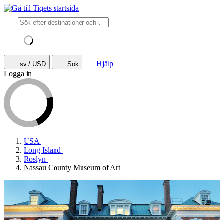
Hjälp
sv / USD
Sök
Logga in
USA
Long Island
Roslyn
Nassau County Museum of Art