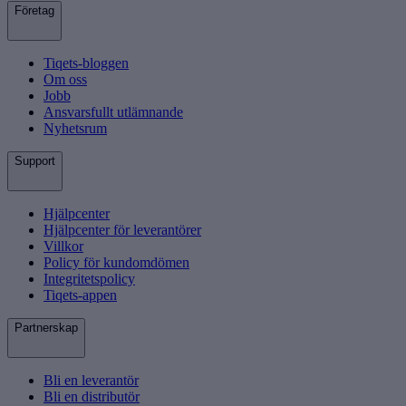
Företag
Tiqets-bloggen
Om oss
Jobb
Ansvarsfullt utlämnande
Nyhetsrum
Support
Hjälpcenter
Hjälpcenter för leverantörer
Villkor
Policy för kundomdömen
Integritetspolicy
Tiqets-appen
Partnerskap
Bli en leverantör
Bli en distributör