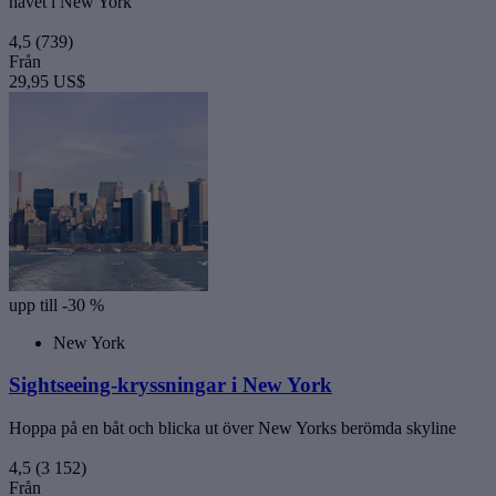
havet i New York
4,5
(739)
Från
29,95 US$
upp till -30 %
New York
Sightseeing-kryssningar i New York
Hoppa på en båt och blicka ut över New Yorks berömda skyline
4,5
(3 152)
Från