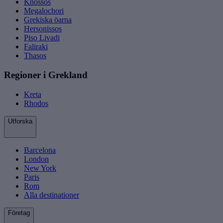
Knossos
Megalochori
Grekiska öarna
Hersonissos
Piso Livadi
Faliraki
Thasos
Regioner i Grekland
Kreta
Rhodos
Utforska
Barcelona
London
New York
Paris
Rom
Alla destinationer
Företag