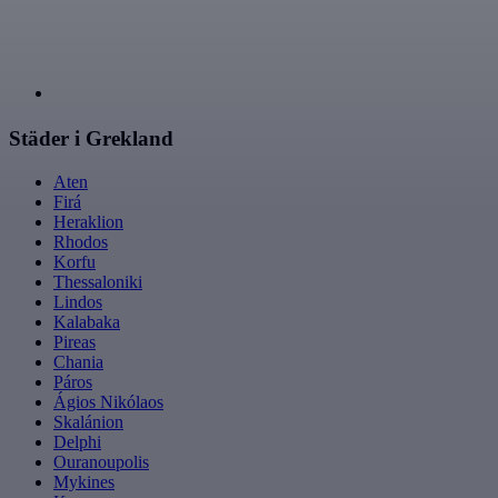
Städer i Grekland
Aten
Firá
Heraklion
Rhodos
Korfu
Thessaloniki
Lindos
Kalabaka
Pireas
Chania
Páros
Ágios Nikólaos
Skalánion
Delphi
Ouranoupolis
Mykines