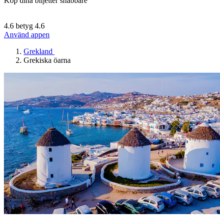
Köp dina biljetter snabbare
4.6 betyg
4.6
Använd appen
Grekland
Grekiska öarna