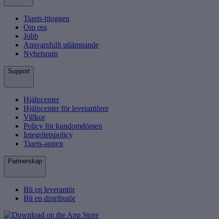
Tiqets-bloggen
Om oss
Jobb
Ansvarsfullt utlämnande
Nyhetsrum
Support
Hjälpcenter
Hjälpcenter för leverantörer
Villkor
Policy för kundomdömen
Integritetspolicy
Tiqets-appen
Partnerskap
Bli en leverantör
Bli en distributör