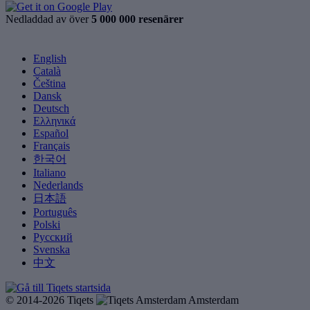
Nedladdad av över
5 000 000 resenärer
English
Català
Čeština
Dansk
Deutsch
Ελληνικά
Español
Français
한국어
Italiano
Nederlands
日本語
Português
Polski
Русский
Svenska
中文
© 2014-2026 Tiqets
Amsterdam