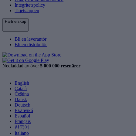
Integritetspolicy
Tiqets-appen
Partnerskap
Bli en leverantör
Bli en distributör
Nedladdad av över
5 000 000 resenärer
English
Català
Čeština
Dansk
Deutsch
Ελληνικά
Español
Français
한국어
Italiano