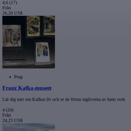
4,6
(17)
Från
26,26 US$
Prag
Franz Kafka-museet
Lär dig mer om Kafkas liv och se de första utgåvorna av hans verk
4
(24)
Från
24,25 US$