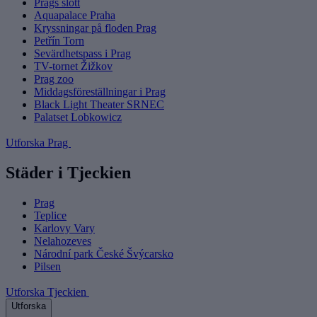
Prags slott
Aquapalace Praha
Kryssningar på floden Prag
Petřín Torn
Sevärdhetspass i Prag
TV-tornet Žižkov
Prag zoo
Middagsföreställningar i Prag
Black Light Theater SRNEC
Palatset Lobkowicz
Utforska Prag
Städer i Tjeckien
Prag
Teplice
Karlovy Vary
Nelahozeves
Národní park České Švýcarsko
Pilsen
Utforska Tjeckien
Utforska