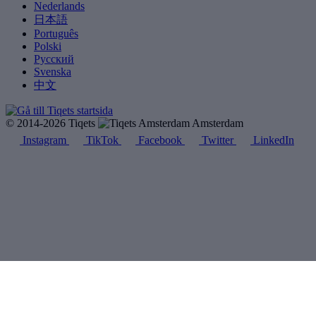
Nederlands
日本語
Português
Polski
Русский
Svenska
中文
© 2014-2026 Tiqets
Amsterdam
Instagram
TikTok
Facebook
Twitter
LinkedIn