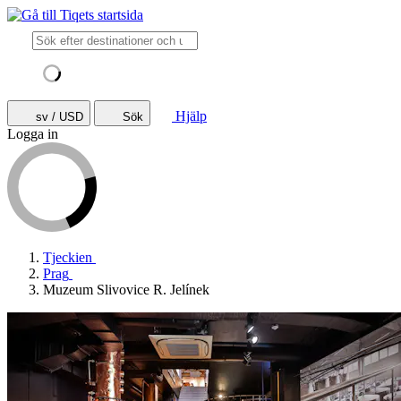
Hjälp
sv / USD
Sök
Logga in
Tjeckien
Prag
Muzeum Slivovice R. Jelínek