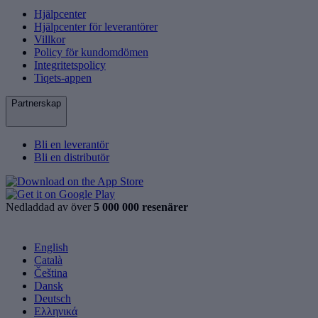
Hjälpcenter
Hjälpcenter för leverantörer
Villkor
Policy för kundomdömen
Integritetspolicy
Tiqets-appen
Partnerskap
Bli en leverantör
Bli en distributör
Nedladdad av över
5 000 000 resenärer
English
Català
Čeština
Dansk
Deutsch
Ελληνικά