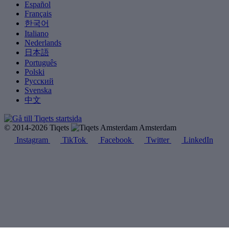
Español
Français
한국어
Italiano
Nederlands
日本語
Português
Polski
Русский
Svenska
中文
© 2014-2026 Tiqets
Amsterdam
Instagram
TikTok
Facebook
Twitter
LinkedIn