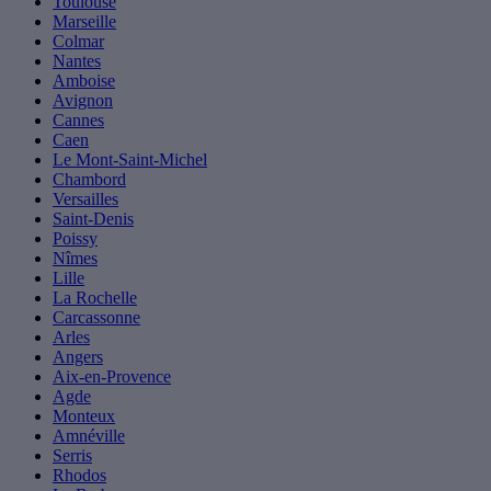
Toulouse
Marseille
Colmar
Nantes
Amboise
Avignon
Cannes
Caen
Le Mont-Saint-Michel
Chambord
Versailles
Saint-Denis
Poissy
Nîmes
Lille
La Rochelle
Carcassonne
Arles
Angers
Aix-en-Provence
Agde
Monteux
Amnéville
Serris
Rhodos