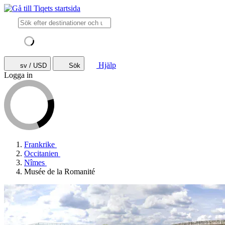
Hjälp
sv / USD
Sök
Logga in
Frankrike
Occitanien
Nîmes
Musée de la Romanité