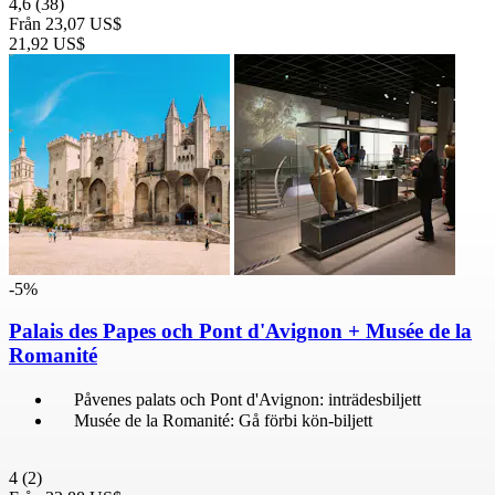
4,6
(38)
Från
23,07 US$
21,92 US$
-5%
Palais des Papes och Pont d'Avignon + Musée de la
Romanité
Påvenes palats och Pont d'Avignon: inträdesbiljett
Musée de la Romanité: Gå förbi kön-biljett
4
(2)