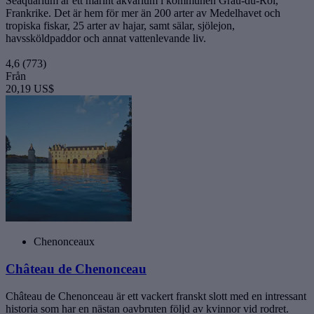
Seaquarium är ett marint akvarium i kommunen Grau-du-Roi,
Frankrike. Det är hem för mer än 200 arter av Medelhavet och
tropiska fiskar, 25 arter av hajar, samt sälar, sjölejon,
havssköldpaddor och annat vattenlevande liv.
4,6
(773)
Från
20,19 US$
Chenonceaux
Château de Chenonceau
Château de Chenonceau är ett vackert franskt slott med en intressant
historia som har en nästan oavbruten följd av kvinnor vid rodret.