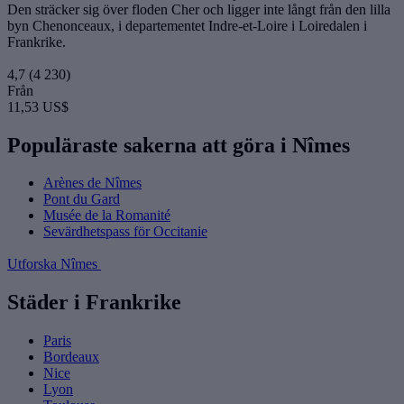
Den sträcker sig över floden Cher och ligger inte långt från den lilla
byn Chenonceaux, i departementet Indre-et-Loire i Loiredalen i
Frankrike.
4,7
(4 230)
Från
11,53 US$
Populäraste sakerna att göra i Nîmes
Arènes de Nîmes
Pont du Gard
Musée de la Romanité
Sevärdhetspass för Occitanie
Utforska Nîmes
Städer i Frankrike
Paris
Bordeaux
Nice
Lyon