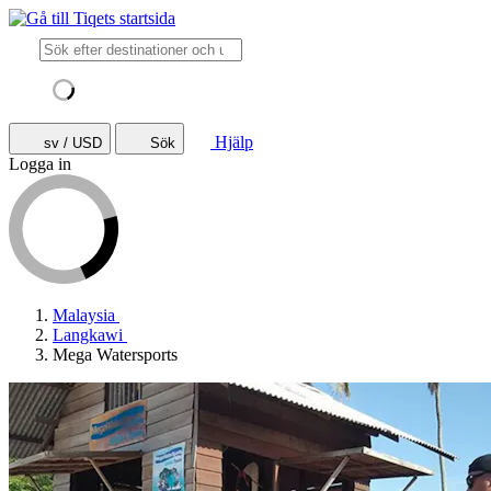
Hjälp
sv / USD
Sök
Logga in
Malaysia
Langkawi
Mega Watersports