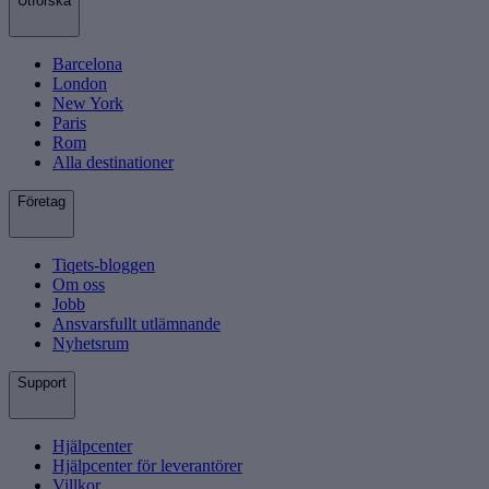
Utforska
Barcelona
London
New York
Paris
Rom
Alla destinationer
Företag
Tiqets-bloggen
Om oss
Jobb
Ansvarsfullt utlämnande
Nyhetsrum
Support
Hjälpcenter
Hjälpcenter för leverantörer
Villkor