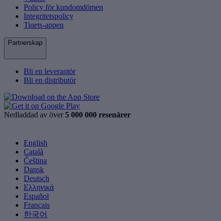
Policy för kundomdömen
Integritetspolicy
Tiqets-appen
Partnerskap
Bli en leverantör
Bli en distributör
Nedladdad av över
5 000 000 resenärer
English
Català
Čeština
Dansk
Deutsch
Ελληνικά
Español
Français
한국어