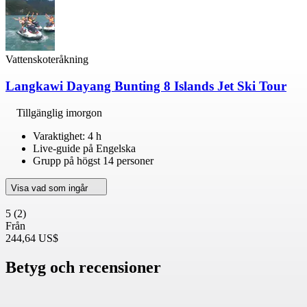
Vattenskoteråkning
Langkawi Dayang Bunting 8 Islands Jet Ski Tour
Tillgänglig imorgon
Varaktighet: 4 h
Live-guide på Engelska
Grupp på högst 14 personer
Visa vad som ingår
5
(2)
Från
244,64 US$
Betyg och recensioner