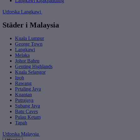
Langkawi kajakpaddling
Utforska Langkawi
Städer i Malaysia
Kuala Lumpur
George Town
Langkawi
Melaka
Johor Bahru
Genting Highlands
Kuala Selangor
Ipoh
Rawang
Petaling Jaya
Kuantan
Putrajaya
Subang Jaya
Batu Caves
Pulau Ketam
Tapah
Utforska Malaysia