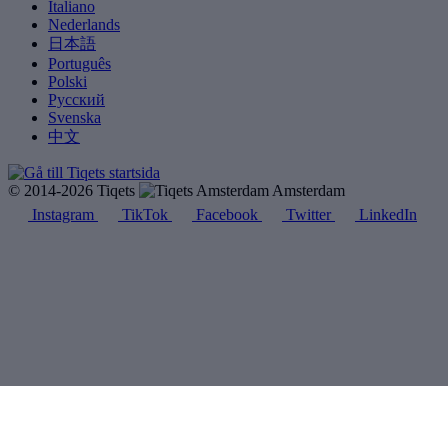
Italiano
Nederlands
日本語
Português
Polski
Русский
Svenska
中文
© 2014-2026 Tiqets
Amsterdam
Instagram
TikTok
Facebook
Twitter
LinkedIn