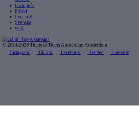
Português
Polski
Русский
Svenska
中文
© 2014-2026 Tiqets
Amsterdam
Instagram
TikTok
Facebook
Twitter
LinkedIn