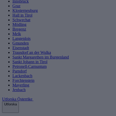
Innsbruck
Graz
Klosterneuburg
Hall in Tirol
Schwechat
Mödling
Bregenz
Melk
Langenlois
Gmunden
Eisenstadt
Trausdorf an der Wulka
Sankt Margarethen im Burgenland
Sankt Johann in Tirol
Petronell-Carnuntum
Parndorf
Lackenbach
Forchtenstein
Mayerling
Jenbach
Utforska Österrike
Utforska