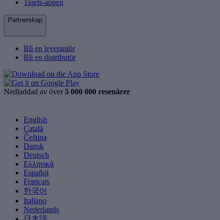
Tiqets-appen
Partnerskap
Bli en leverantör
Bli en distributör
Nedladdad av över
5 000 000 resenärer
English
Català
Čeština
Dansk
Deutsch
Ελληνικά
Español
Français
한국어
Italiano
Nederlands
日本語