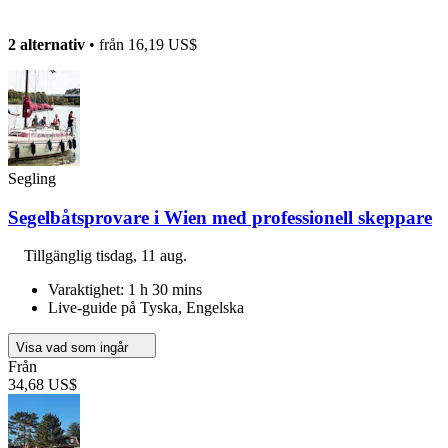
2 alternativ
• från
16,19 US$
Segling
Segelbåtsprovare i Wien med professionell skeppare
Tillgänglig
tisdag, 11 aug.
Varaktighet: 1 h 30 mins
Live-guide på Tyska, Engelska
Visa vad som ingår
Från
34,68 US$