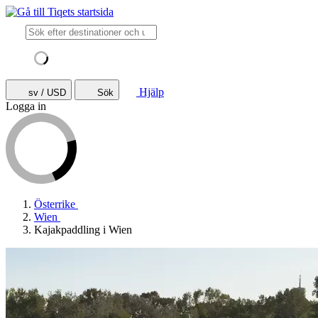
Hjälp
sv / USD
Sök
Logga in
Österrike
Wien
Kajakpaddling i Wien