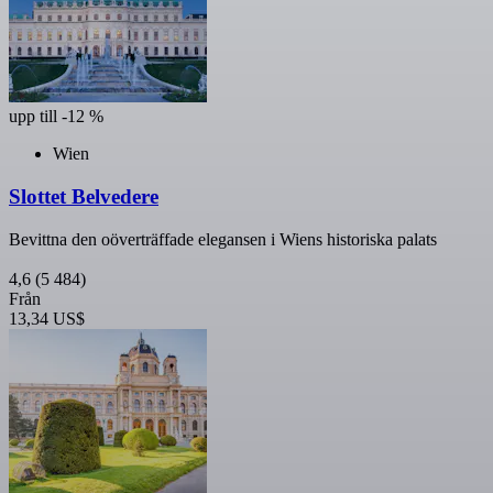
upp till -12 %
Wien
Slottet Belvedere
Bevittna den oöverträffade elegansen i Wiens historiska palats
4,6
(5 484)
Från
13,34 US$