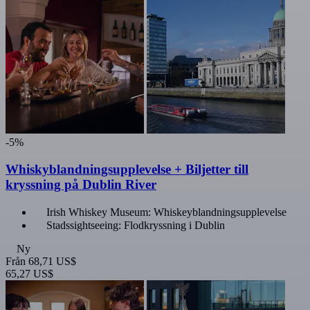
-5%
Whiskyblandningsupplevelse + Biljetter till
kryssning på Dublin River
Irish Whiskey Museum: Whiskeyblandningsupplevelse
Stadssightseeing: Flodkryssning i Dublin
Ny
Från
68,71 US$
65,27 US$