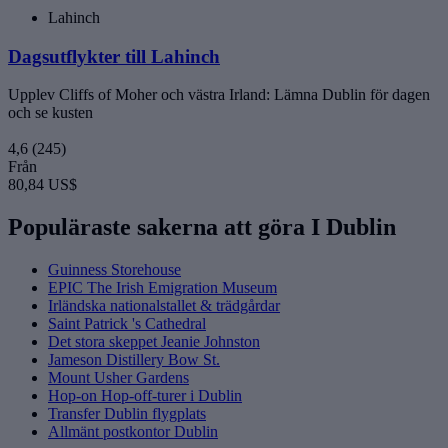
Lahinch
Dagsutflykter till Lahinch
Upplev Cliffs of Moher och västra Irland: Lämna Dublin för dagen
och se kusten
4,6
(245)
Från
80,84 US$
Populäraste sakerna att göra I Dublin
Guinness Storehouse
EPIC The Irish Emigration Museum
Irländska nationalstallet & trädgårdar
Saint Patrick 's Cathedral
Det stora skeppet Jeanie Johnston
Jameson Distillery Bow St.
Mount Usher Gardens
Hop-on Hop-off-turer i Dublin
Transfer Dublin flygplats
Allmänt postkontor Dublin