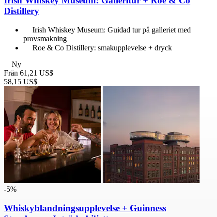
Irish Whiskey Museum: Galleritur + Roe & Co
Distillery
Irish Whiskey Museum: Guidad tur på galleriet med
provsmakning
Roe & Co Distillery: smakupplevelse + dryck
Ny
Från
61,21 US$
58,15 US$
-5%
Whiskyblandningsupplevelse + Guinness