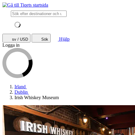
Hjälp
sv / USD
Sök
Logga in
Irland
Dublin
Irish Whiskey Museum