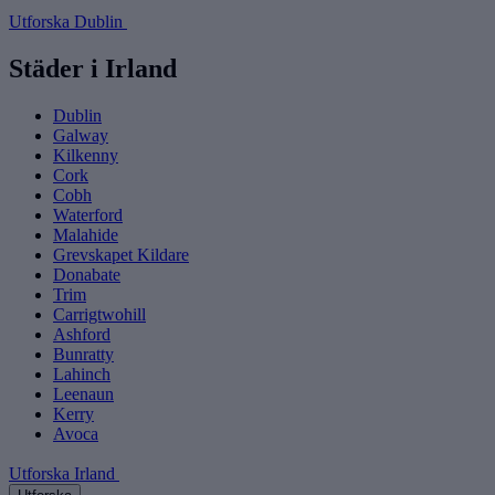
Utforska Dublin
Städer i Irland
Dublin
Galway
Kilkenny
Cork
Cobh
Waterford
Malahide
Grevskapet Kildare
Donabate
Trim
Carrigtwohill
Ashford
Bunratty
Lahinch
Leenaun
Kerry
Avoca
Utforska Irland