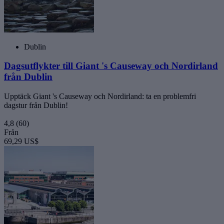
Dublin
Dagsutflykter till Giant 's Causeway och Nordirland
från Dublin
Upptäck Giant 's Causeway och Nordirland: ta en problemfri
dagstur från Dublin!
4,8
(60)
Från
69,29 US$