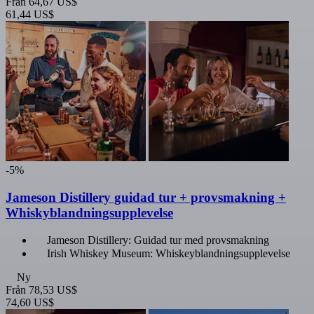
Från
64,67 US$
61,44 US$
-5%
Jameson Distillery guidad tur + provsmakning +
Whiskyblandningsupplevelse
Jameson Distillery: Guidad tur med provsmakning
Irish Whiskey Museum: Whiskeyblandningsupplevelse
Ny
Från
78,53 US$
74,60 US$