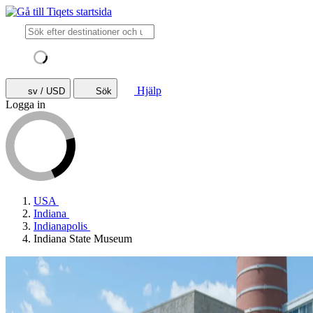
Hjälp
sv / USD
Sök
Logga in
USA
Indiana
Indianapolis
Indiana State Museum