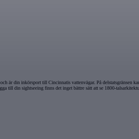
ch är din inkörsport till Cincinnatis vattenvägar. På delstatsgränsen k
ga till din sightseeing finns det inget bättre sätt att se 1800-talsarkite