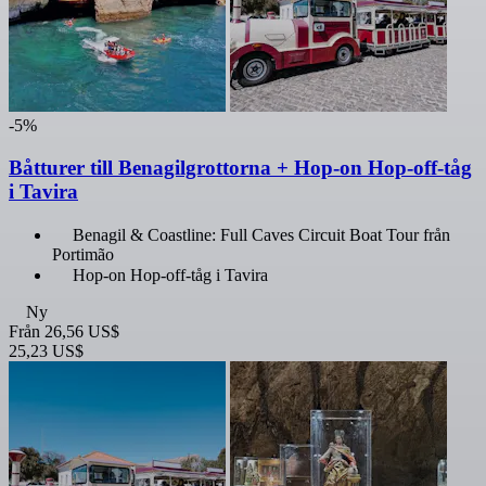
-5%
Båtturer till Benagilgrottorna + Hop-on Hop-off-tåg
i Tavira
Benagil & Coastline: Full Caves Circuit Boat Tour från
Portimão
Hop-on Hop-off-tåg i Tavira
Ny
Från
26,56 US$
25,23 US$