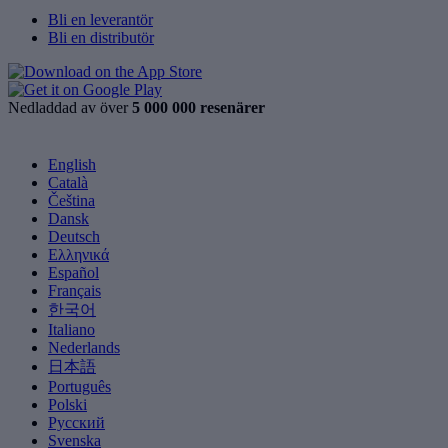
Bli en leverantör
Bli en distributör
Nedladdad av över
5 000 000 resenärer
English
Català
Čeština
Dansk
Deutsch
Ελληνικά
Español
Français
한국어
Italiano
Nederlands
日本語
Português
Polski
Русский
Svenska