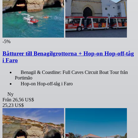
-5%
Båtturer till Benagilgrottorna + Hop-on Hop-off-tåg
i Faro
Benagil & Coastline: Full Caves Circuit Boat Tour från
Portimão
Hop-on Hop-off-tåg i Faro
Ny
Från
26,56 US$
25,23 US$