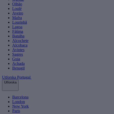
Olhão
Loulé
Aveiro
Mafra
Lourinhã
Lagoa
Fátima
Batalha
Alcochete
Alcobaça
Avintes
Sagres
Guia
Achada
Benagil
Utforska Portugal
Utforska
Barcelona
London
New York
Paris