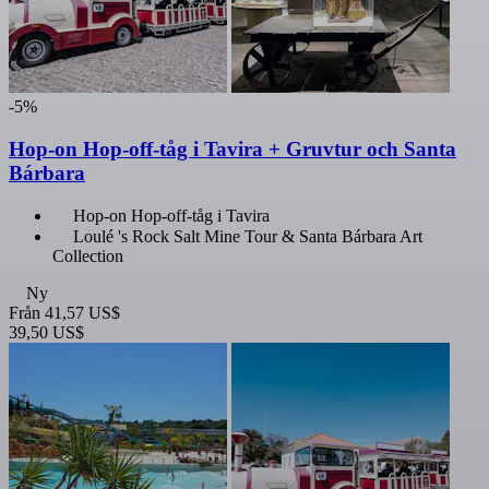
-5%
Hop-on Hop-off-tåg i Tavira + Gruvtur och Santa
Bárbara
Hop-on Hop-off-tåg i Tavira
Loulé 's Rock Salt Mine Tour & Santa Bárbara Art
Collection
Ny
Från
41,57 US$
39,50 US$