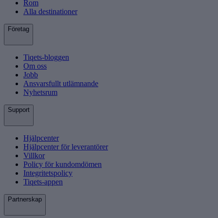
Rom
Alla destinationer
Företag
Tiqets-bloggen
Om oss
Jobb
Ansvarsfullt utlämnande
Nyhetsrum
Support
Hjälpcenter
Hjälpcenter för leverantörer
Villkor
Policy för kundomdömen
Integritetspolicy
Tiqets-appen
Partnerskap