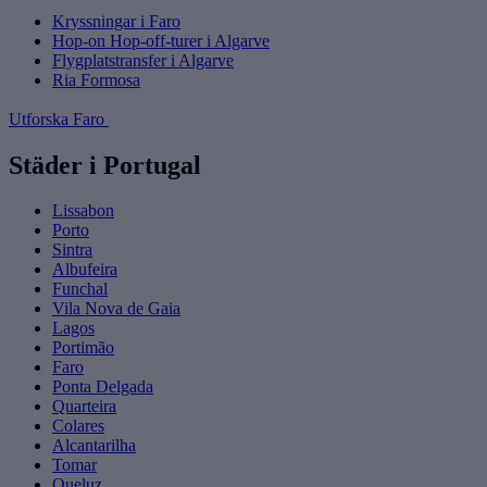
Kryssningar i Faro
Hop-on Hop-off-turer i Algarve
Flygplatstransfer i Algarve
Ria Formosa
Utforska Faro
Städer i Portugal
Lissabon
Porto
Sintra
Albufeira
Funchal
Vila Nova de Gaia
Lagos
Portimão
Faro
Ponta Delgada
Quarteira
Colares
Alcantarilha
Tomar
Queluz