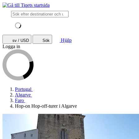
Hjälp
sv / USD
Sök
Logga in
Portugal
Algarve
Faro
Hop-on Hop-off-turer i Algarve