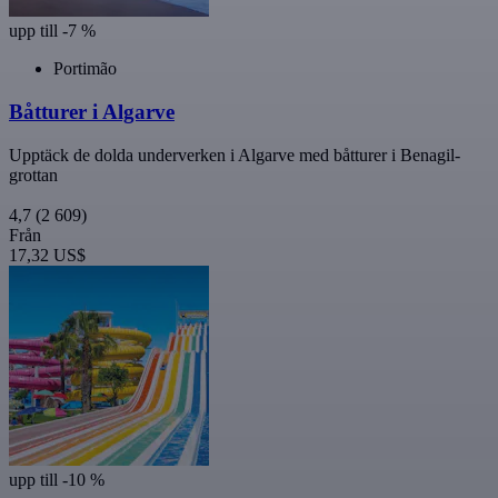
upp till -7 %
Portimão
Båtturer i Algarve
Upptäck de dolda underverken i Algarve med båtturer i Benagil-
grottan
4,7
(2 609)
Från
17,32 US$
upp till -10 %