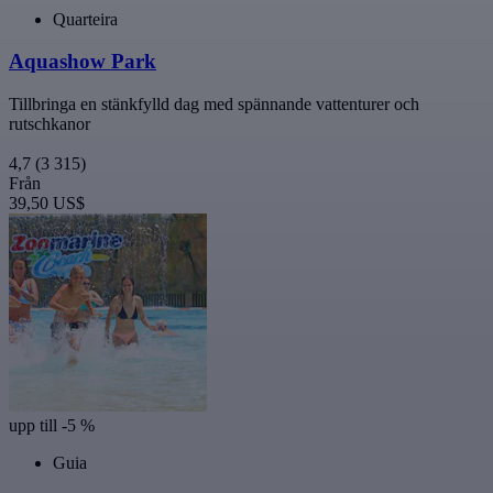
Quarteira
Aquashow Park
Tillbringa en stänkfylld dag med spännande vattenturer och
rutschkanor
4,7
(3 315)
Från
39,50 US$
upp till -5 %
Guia