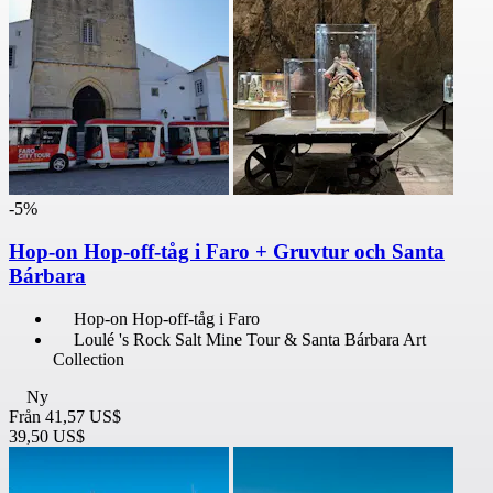
-5%
Hop-on Hop-off-tåg i Faro + Gruvtur och Santa
Bárbara
Hop-on Hop-off-tåg i Faro
Loulé 's Rock Salt Mine Tour & Santa Bárbara Art
Collection
Ny
Från
41,57 US$
39,50 US$