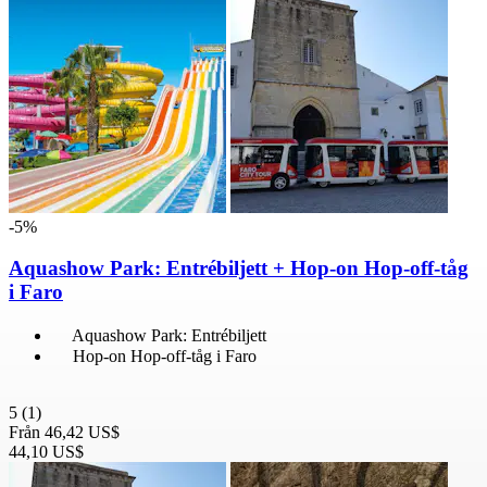
-5%
Aquashow Park: Entrébiljett + Hop-on Hop-off-tåg
i Faro
Aquashow Park: Entrébiljett
Hop-on Hop-off-tåg i Faro
5
(1)
Från
46,42 US$
44,10 US$