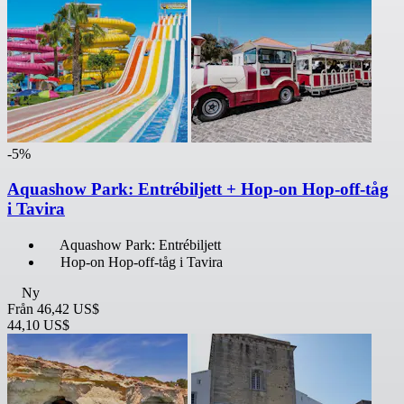
-5%
Aquashow Park: Entrébiljett + Hop-on Hop-off-tåg
i Tavira
Aquashow Park: Entrébiljett
Hop-on Hop-off-tåg i Tavira
Ny
Från
46,42 US$
44,10 US$