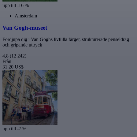
upp till -16 %
Amsterdam
Van Gogh-museet
Fördjupa dig i Van Goghs livfulla färger, strukturerade penseldrag
och gripande uttryck
4,8
(12 242)
Från
31,20 US$
upp till -7 %