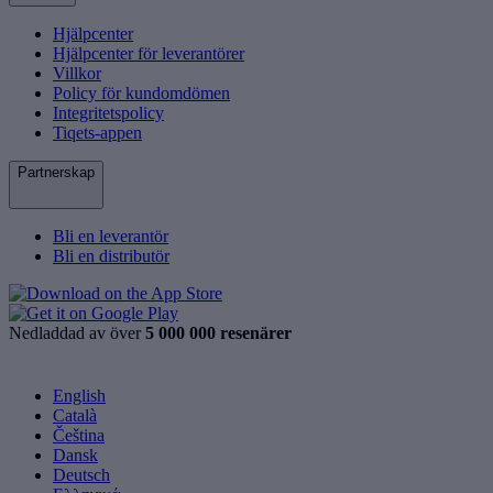
Hjälpcenter
Hjälpcenter för leverantörer
Villkor
Policy för kundomdömen
Integritetspolicy
Tiqets-appen
Partnerskap
Bli en leverantör
Bli en distributör
Nedladdad av över
5 000 000 resenärer
English
Català
Čeština
Dansk
Deutsch