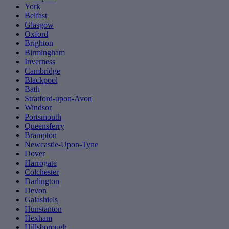
York
Belfast
Glasgow
Oxford
Brighton
Birmingham
Inverness
Cambridge
Blackpool
Bath
Stratford-upon-Avon
Windsor
Portsmouth
Queensferry
Brampton
Newcastle-Upon-Tyne
Dover
Harrogate
Colchester
Darlington
Devon
Galashiels
Hunstanton
Hexham
Hillsborough