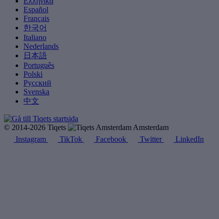
Ελληνικά
Español
Français
한국어
Italiano
Nederlands
日本語
Português
Polski
Русский
Svenska
中文
© 2014-2026 Tiqets
Amsterdam
Instagram
TikTok
Facebook
Twitter
LinkedIn