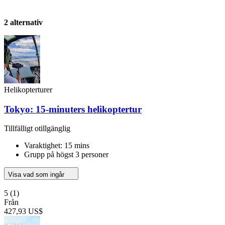
2 alternativ
Helikopterturer
Tokyo: 15-minuters helikoptertur
Tillfälligt otillgänglig
Varaktighet: 15 mins
Grupp på högst 3 personer
Visa vad som ingår
5
(1)
Från
427,93 US$