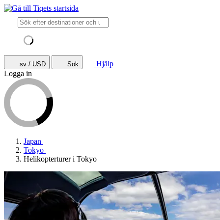
Hjälp
sv / USD
Sök
Logga in
Japan
Tokyo
Helikopterturer i Tokyo