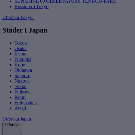
SUNSHINE 60 OBSERVATORY TENBOU-PARK
Bussturer i Tokyo
Utforska Tokyo
Städer i Japan
Tokyo
Osaka
Kyoto
Fukuoka
Kobe
Okinawa
Sapporo
Nagoya
Nikko
Fujisawa
Kouri
Fujiyoshida
Awaji
Utforska Japan
Utforska