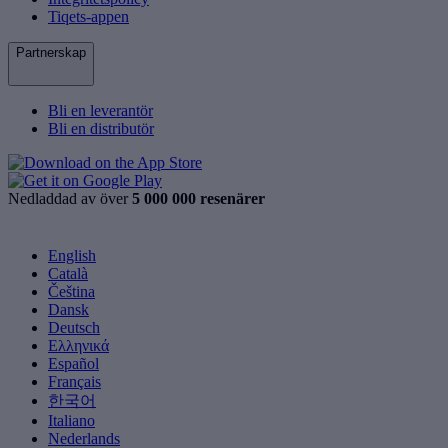
Tiqets-appen
Partnerskap
Bli en leverantör
Bli en distributör
Nedladdad av över
5 000 000 resenärer
English
Català
Čeština
Dansk
Deutsch
Ελληνικά
Español
Français
한국어
Italiano
Nederlands