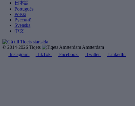
日本語
Português
Polski
Русский
Svenska
中文
© 2014-2026 Tiqets
Amsterdam
Instagram
TikTok
Facebook
Twitter
LinkedIn