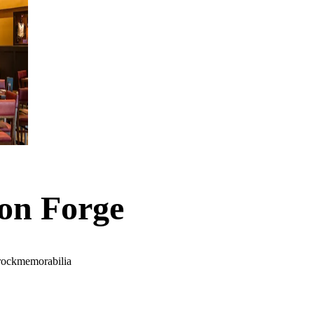
on Forge
 rockmemorabilia