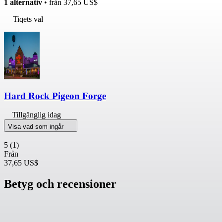
1 alternativ
• från
37,65 US$
Tiqets val
Hard Rock Pigeon Forge
Tillgänglig idag
Visa vad som ingår
5
(1)
Från
37,65 US$
Betyg och recensioner