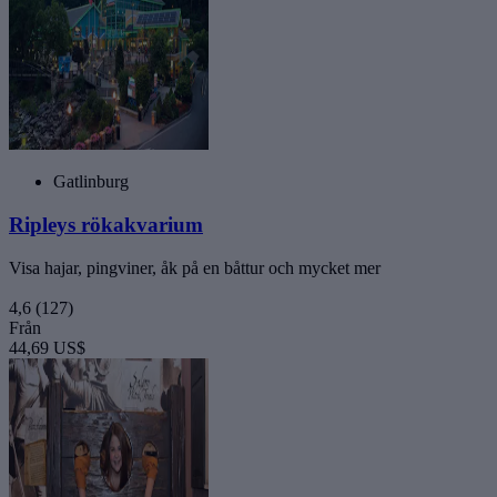
Gatlinburg
Ripleys rökakvarium
Visa hajar, pingviner, åk på en båttur och mycket mer
4,6
(127)
Från
44,69 US$